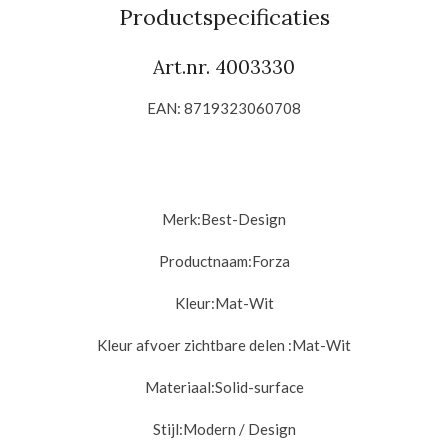
n
e
n
Productspecificaties
Art.nr. 4003330
EAN: 8719323060708
Merk:
Best-Design
Productnaam:
Forza
Kleur:
Mat-Wit
Kleur afvoer zichtbare delen :
Mat-Wit
Materiaal:
Solid-surface
Stijl:
Modern / Design