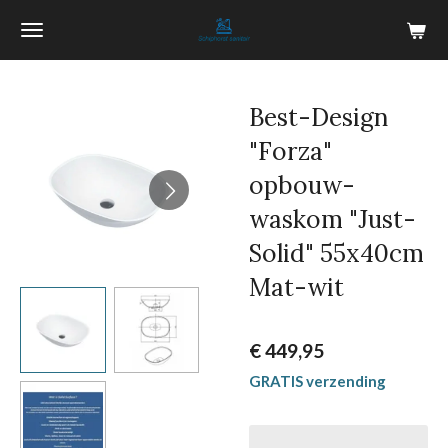
Ga
direct
naar
de
Best-Design
hoofdinhoud
"Forza"
opbouw-
waskom "Just-
Solid" 55x40cm
Mat-wit
€ 449,95
GRATIS verzending