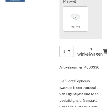
Mat-wit
Mat-wit
In
winkelwagen
Artikelnummer:
4003330
De “Forza” opbouw
waskom is een symbool
van eigentijdse klasse en
veelzijdigheid. Gemaakt
van solid-surface in een