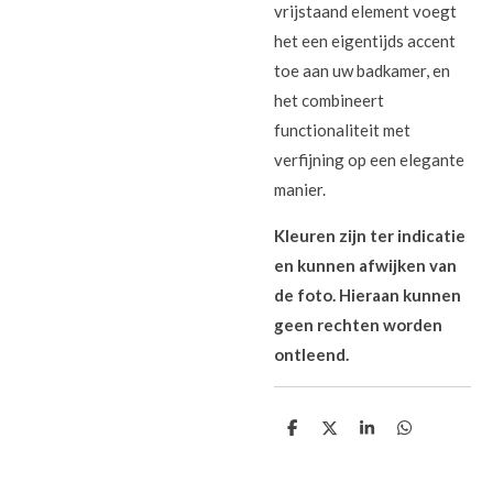
vrijstaand element voegt
het een eigentijds accent
toe aan uw badkamer, en
het combineert
functionaliteit met
verfijning op een elegante
manier.
Kleuren zijn ter indicatie
en kunnen afwijken van
de foto. Hieraan kunnen
geen rechten worden
ontleend.
D
D
S
D
e
e
h
e
l
e
a
l
e
l
r
e