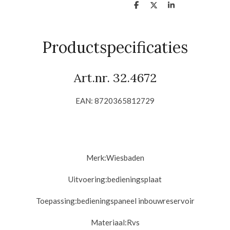
D
D
S
e
e
h
l
e
a
e
l
r
n
e
Productspecificaties
Art.nr. 32.4672
EAN: 8720365812729
Merk:
Wiesbaden
Uitvoering:
bedieningsplaat
Toepassing:bedieningspaneel i
nbouwreservoir
Materiaal:Rvs