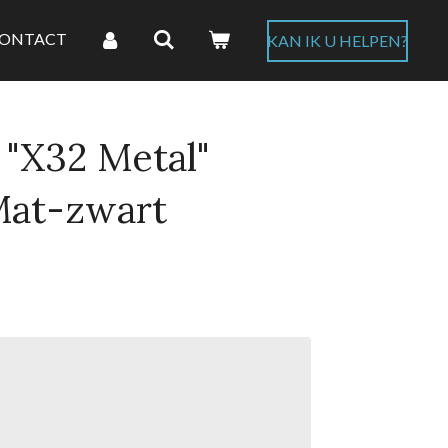
ONTACT
KAN IK U HELPEN?
"X32 Metal"
Mat-zwart