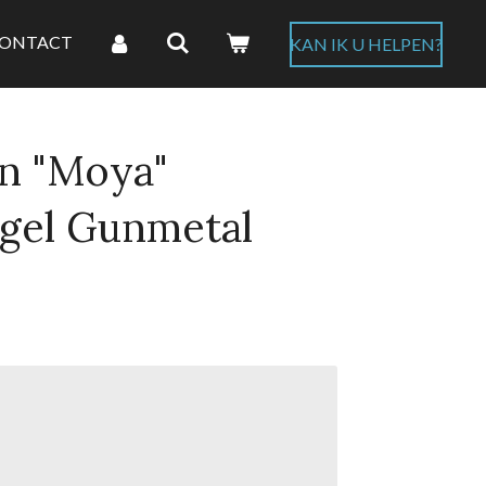
ONTACT
KAN IK U HELPEN?
n "Moya"
gel Gunmetal