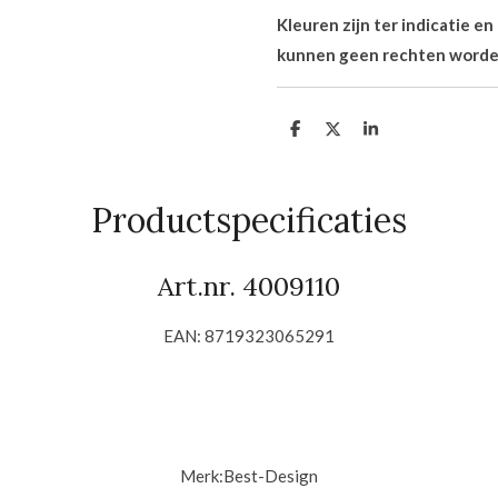
Kleuren zijn ter indicatie e
kunnen geen rechten worde
D
D
S
e
e
h
l
e
a
e
l
r
n
e
Productspecificaties
Art.nr. 4009110
EAN: 8719323065291
Merk:
Best-Design