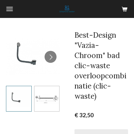
Ga
direct
naar
de
Best-Design
hoofdinhoud
"Vazia-
Chroom" bad
clic-waste
overloopcombi
natie (clic-
waste)
€ 32,50