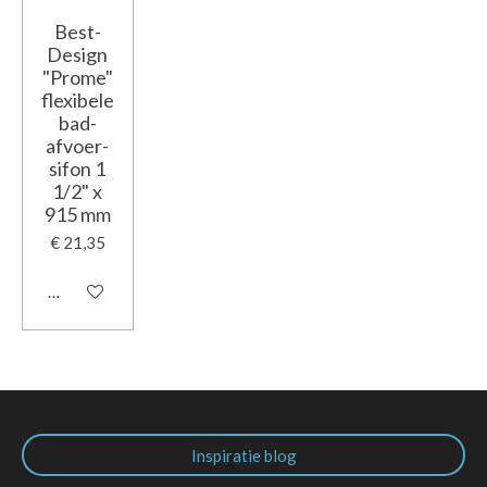
Best-
Design
"Prome"
flexibele
bad-
afvoer-
sifon 1
1/2" x
915 mm
€ 21,35
In winkelwagen
Inspiratie blog