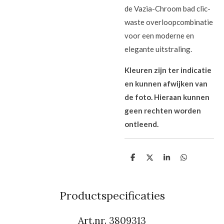
de Vazia-Chroom bad clic-
waste overloopcombinatie
voor een moderne en
elegante uitstraling.
Kleuren zijn ter indicatie
en kunnen afwijken van
de foto. Hieraan kunnen
geen rechten worden
ontleend.
D
D
S
D
e
e
h
e
l
e
a
l
e
l
r
e
n
e
n
Productspecificaties
Art.nr. 3809313