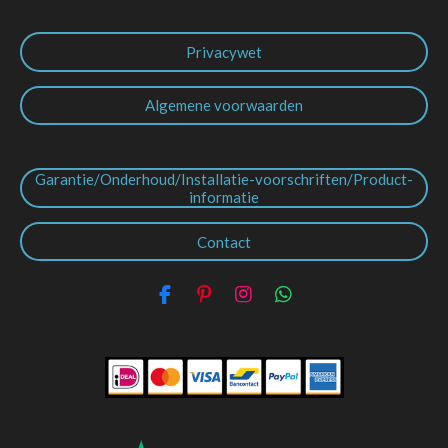
Privacywet
Algemene voorwaarden
Garantie/Onderhoud/Installatie-voorschriften/Product-
informatie
Contact
F
P
I
W
a
i
n
h
c
n
s
a
e
t
t
t
b
e
a
s
o
r
g
A
o
e
r
p
k
s
a
p
t
m