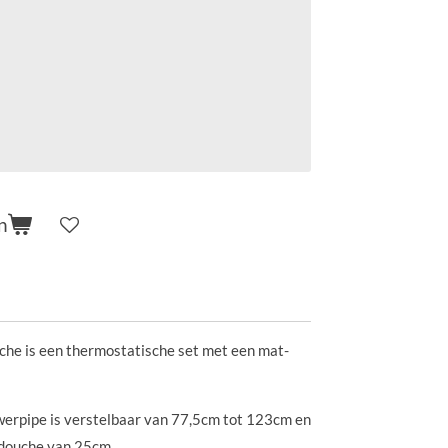
n
che is een thermostatische set met een mat-
werpipe is verstelbaar van 77,5cm tot 123cm en
ddouche van 25cm.