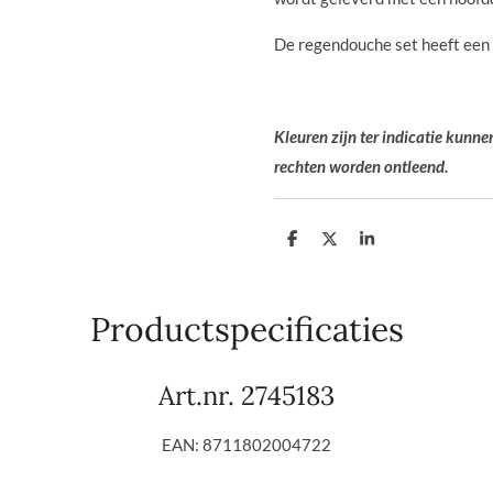
De regendouche set heeft een
Kleuren zijn ter indicatie kunn
rechten worden ontleend.
D
D
S
e
e
h
l
e
a
e
l
r
n
e
Productspecificaties
Art.nr.
2745183
EAN: 8711802004722