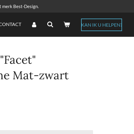
t merk Best-Design.
CONTACT
KAN IK U HELPEN?
"Facet"
he Mat-zwart