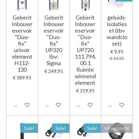
Geberit
Geberit
Geberit
geluids-
Inbouwr
Inbouwr
Inbouwr
isolaties
eservoir
eservoir
eservoir
et (tbv
"Duo-
"Duo-
"Duo-
wandclo
fix"
fix"
fix"
set)
urinoir
UP320
UP720
€ 9,95
element
tbv:
111.794.
€ 19,95
H112-
Sigma
00.1
130
Ruimte
€ 249,95
winnend
€ 389,95
element
€ 319,95
In winkelwagen
In winkelwagen
In winkelwagen
In winkelwage
Sale!
Sale!
Sale!
Uitverkocht