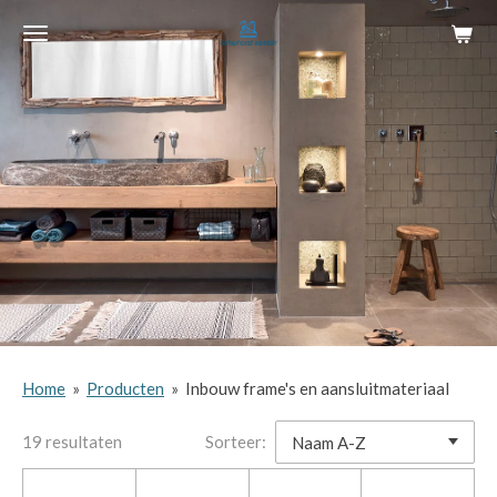
Ga
direct
naar
de
hoofdinhoud
Home
»
Producten
»
Inbouw frame's en aansluitmateriaal
19 resultaten
Sorteer: