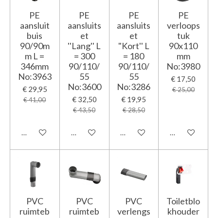
PE
PE
PE
PE
aansluit
aansluits
aansluits
verloops
buis
et
et
tuk
90/90m
''Lang'' L
"Kort'' L
90x110
m L =
= 300
= 180
mm
346mm
90/110/
90/110/
No:3980
No:3963
55
55
€ 17,50
No:3600
No:3286
€ 29,95
€ 25,00
€ 32,50
€ 19,95
€ 41,00
€ 43,50
€ 28,50
In winkelwagen
In winkelwagen
In winkelwagen
Houd mij op d
PVC
PVC
PVC
Toiletblo
ruimteb
ruimteb
verlengs
khouder