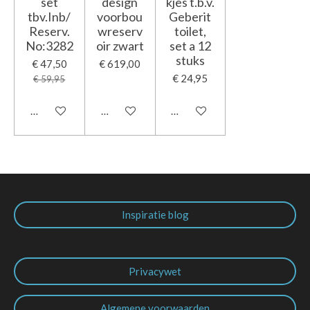
set
design
kjes t.b.v.
tbv.Inb/
voorbou
Geberit
Reserv.
wreserv
toilet,
No:3282
oir zwart
set a 12
stuks
€ 47,50
€ 619,00
€ 24,95
€ 59,95
In winkelwagen
In winkelwagen
In winkelwagen
Inspiratie blog
Privacywet
Algemene voorwaarden