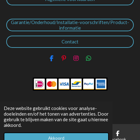
Garantie/Onderhoud/Installatie-voorschriften/Product-
informatie
Contact
F
P
I
W
a
i
n
h
c
n
s
a
e
t
t
t
b
e
a
s
o
r
g
A
o
e
r
p
k
s
a
p
t
m
Deze website gebruikt cookies voor analyse-
doeleinden en/of het tonen van advertenties. Door
gebruik te blijven maken van de site gaat u hiermee
© 2019 - 2026
Schiphorst-Sanitair.nl
akkoord.
Powered by
JouwWeb
Akkoord
E-mailadres
Telefoonnummer
Facebook