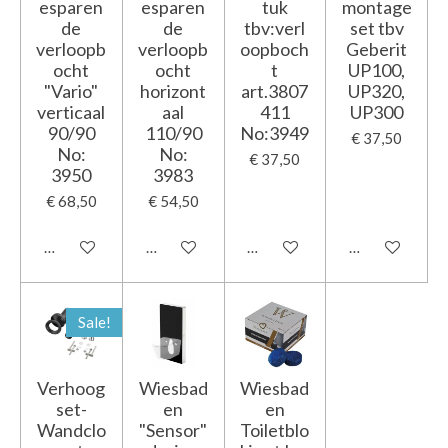
esparen
esparen
tuk
montage
de
de
tbv:verl
set tbv
verloopb
verloopb
oopboch
Geberit
ocht
ocht
t
UP100,
"Vario"
horizont
art.3807
UP320,
verticaal
aal
411
UP300
90/90
110/90
No:3949
€ 37,50
No:
No:
€ 37,50
3950
3983
€ 68,50
€ 54,50
In winkelwagen
In winkelwagen
In winkelwagen
In winkelwage
Sale!
Verhoog
Wiesbad
Wiesbad
set-
en
en
Wandclo
"Sensor"
Toiletblo