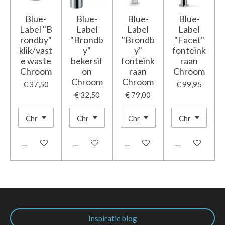
Blue-
Blue-
Blue-
Blue-
Label "B
Label
Label
Label
rondby"
"Brondb
"Brondb
"Facet"
klik/vast
y"
y"
fonteink
e waste
bekersif
fonteink
raan
Chroom
on
raan
Chroom
Chroom
Chroom
€ 37,50
€ 99,95
€ 32,50
€ 79,00
In winkelwagen
In winkelwagen
In winkelwagen
In winkelwage
Inspiratie blog