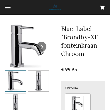
Ga
direct
naar
de
Blue-Label
hoofdinhoud
"Brondby-Xl"
fonteinkraan
Chroom
€ 99,95
Chroom