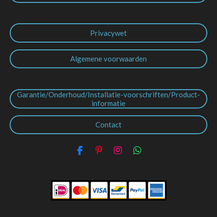
Privacywet
Algemene voorwaarden
Garantie/Onderhoud/Installatie-voorschriften/Product-
informatie
Contact
F
P
I
W
a
i
n
h
c
n
s
a
e
t
t
t
b
e
a
s
o
r
g
A
o
e
r
p
k
s
a
p