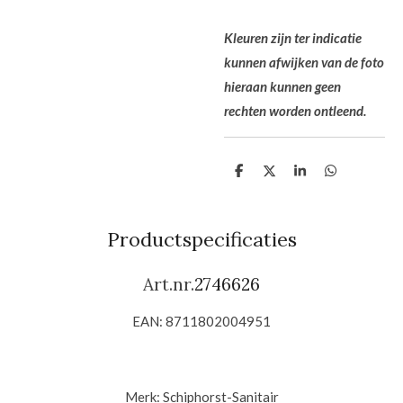
Kleuren zijn ter indicatie
kunnen afwijken van de foto
hieraan kunnen geen
rechten worden ontleend.
D
D
S
D
e
e
h
e
l
e
a
l
e
l
r
e
n
e
n
Productspecificaties
Art.nr.
2746626
EAN:
8711802004951
Merk:
Schiphorst-Sanitair