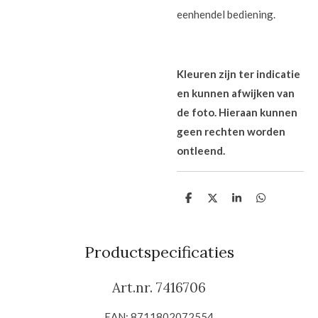
eenhendel bediening.
Kleuren zijn ter indicatie
en kunnen afwijken van
de foto. Hieraan kunnen
geen rechten worden
ontleend.
D
D
S
D
e
e
h
e
l
e
a
l
e
l
r
e
n
e
n
Productspecificaties
Art.nr. 7416706
EAN: 8711802072554