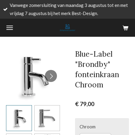
Vanwege zomersluiting van maandag 3 augustus tot en met
Ga
vrijdag 7 augustus bij het merk Best-Design.
direct
naar
de
hoofdinhoud
Blue-Label
"Brondby"
fonteinkraan
Chroom
€ 79,00
Chroom