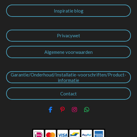
Inspiratie blog
Privacywet
Algemene voorwaarden
Garantie/Onderhoud/Installatie-voorschriften/Product-
informatie
Contact
F
P
I
W
a
i
n
h
c
n
s
a
e
t
t
t
b
e
a
s