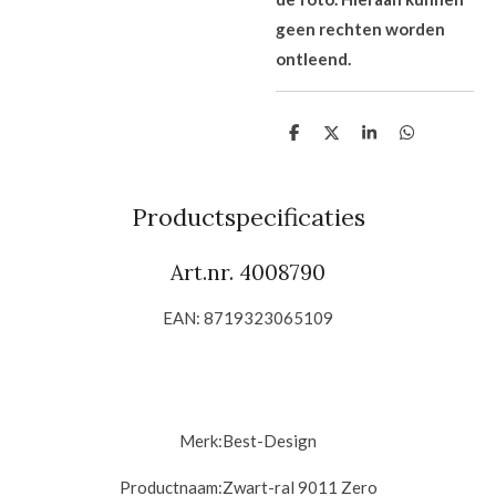
geen rechten worden
ontleend.
D
D
S
D
e
e
h
e
l
e
a
l
e
l
r
e
n
e
n
Productspecificaties
Art.nr. 4008790
EAN: 8719323065109
Merk:
Best-Design
Productnaam:
Zwart-ral 9011 Zero