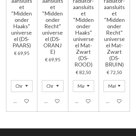
aansluits
aansluits
radiator-
radiator-
et
et
aansluits
aansluits
"Midden
"Midden
et
et
onder
onder
"Midden
"Midden
Haaks"
Recht"
onder
onder
universe
universe
Haaks"
Recht"
el (DS-
el (DS-
universe
universe
PAARS)
ORANJ
el Mat-
el Mat-
E)
Zwart
Zwart
€ 69,95
(DS-
(DS-
€ 69,95
ROOD)
BRUIN)
€ 82,50
€ 72,50
In winkelwagen
In winkelwagen
In winkelwagen
In winkelwage