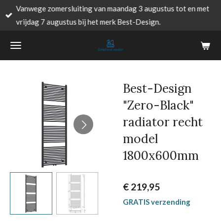
Vanwege zomersluiting van maandag 3 augustus tot en met
Ga
vrijdag 7 augustus bij het merk Best-Design.
direct
naar
de
hoofdinhoud
Best-Design
"Zero-Black"
radiator recht
model
1800x600mm
€ 219,95
GRATIS verzending