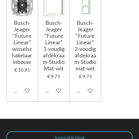
Busch-
Busch-
Busch-
Jeager
Jeager
Jeager
"Future
"Future
"Future
Linear"
Linear"
Linear"
wisselsc
1-voudig
2-voudig
hakelaar
afdekraa
afdekraa
inbouw
m-Studio
m-Studio
Mat-wit
mat-wit
€ 10,95
€ 9,75
€ 9,75
In winkelwagen
In winkelwagen
In winkelwagen
Inspiratie blog