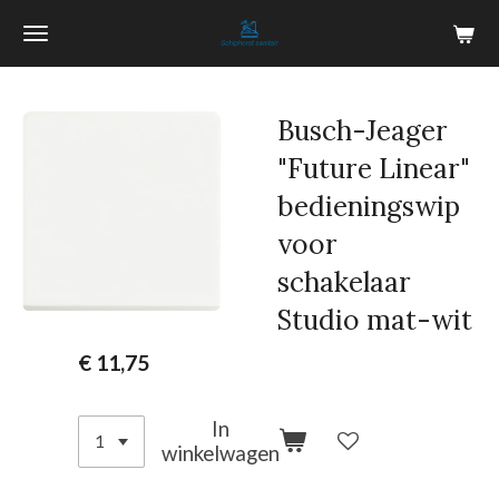
Ga
direct
naar
de
Busch-Jeager
hoofdinhoud
"Future Linear"
bedieningswip
voor
schakelaar
Studio mat-wit
€ 11,75
In
winkelwagen