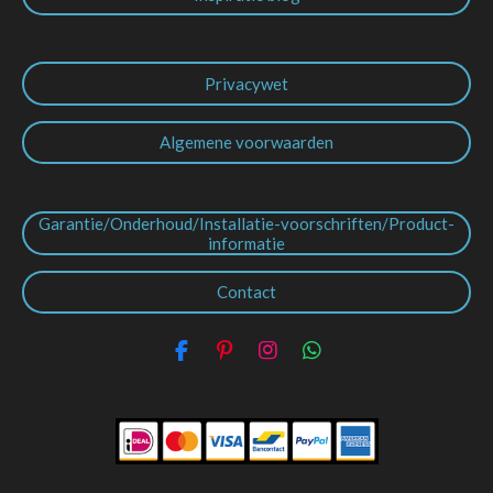
Privacywet
Algemene voorwaarden
Garantie/Onderhoud/Installatie-voorschriften/Product-
informatie
Contact
F
P
I
W
a
i
n
h
c
n
s
a
e
t
t
t
b
e
a
s
o
r
g
A
o
e
r
p