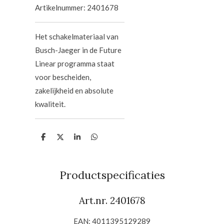
Artikelnummer:
2401678
Het schakelmateriaal van
Busch-Jaeger in de Future
Linear programma staat
voor bescheiden,
zakelijkheid en absolute
kwaliteit.
D
D
S
D
e
e
h
e
l
e
a
l
e
l
r
e
n
e
n
Productspecificaties
Art.nr.
2401678
EAN: 4011395129289