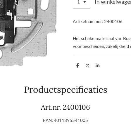
In winkelwage
Artikelnummer:
2400106
Het schakelmateriaal van Bus
voor bescheiden, zakelijkheid 
D
D
S
e
e
h
l
e
a
e
l
r
n
e
Productspecificaties
Art.nr.
2400106
EAN: 4011395541005