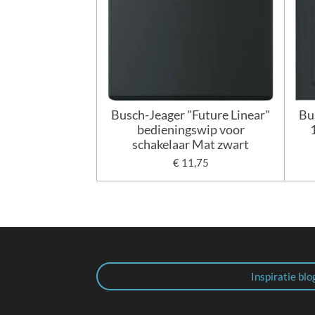
Busch-Jeager "Future Linear"
Bu
bedieningswip voor
schakelaar Mat zwart
€ 11,75
Inspiratie blo