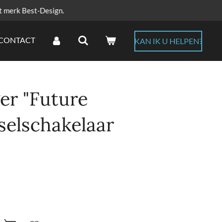
t merk Best-Design.
CONTACT
KAN IK U HELPEN?
er "Future
selschakelaar