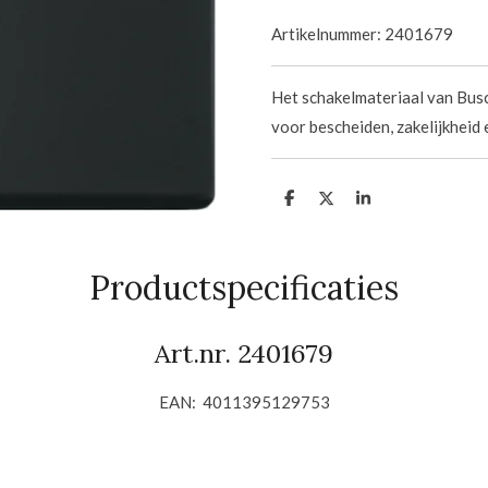
Artikelnummer:
2401679
Het schakelmateriaal van Bus
voor bescheiden, zakelijkheid 
D
D
S
e
e
h
l
e
a
e
l
r
n
e
Productspecificaties
Art.nr.
2401679
EAN:
4011395129753