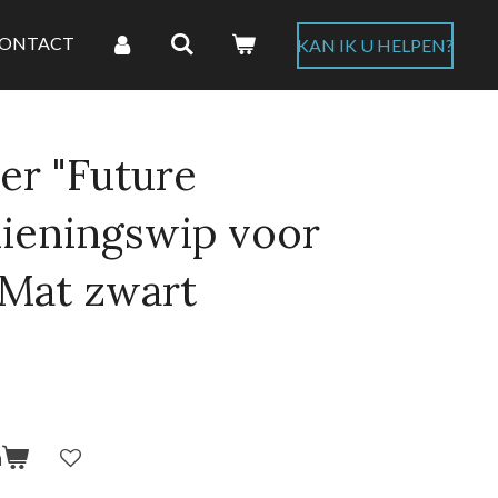
ONTACT
KAN IK U HELPEN?
er "Future
dieningswip voor
 Mat zwart
n