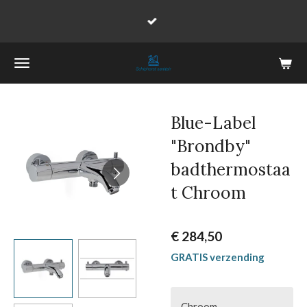
Ga
direct
naar
de
hoofdinhoud
Blue-Label
"Brondby"
badthermostaa
t Chroom
€ 284,50
GRATIS verzending
Chroom