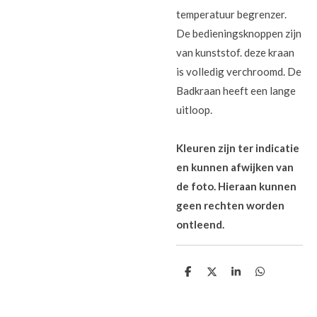
temperatuur begrenzer.
De bedieningsknoppen zijn
van kunststof. deze kraan
is volledig verchroomd. De
Badkraan heeft een lange
uitloop.
Kleuren zijn ter indicatie
en kunnen afwijken van
de foto. Hieraan kunnen
geen rechten worden
ontleend.
D
D
S
D
e
e
h
e
l
e
a
l
e
l
r
e