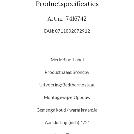
n
e
n
Productspecificaties
Art.nr.
7416742
EAN:
8711802072912
Merk:Blue-Label
Productnaam:Brondby
Uitvoering:
Badthermostaat
Montagewijze:
Opbouw
Gemengd koud / warm kraan:
Ja
Aansluiting (inch):
1/2"