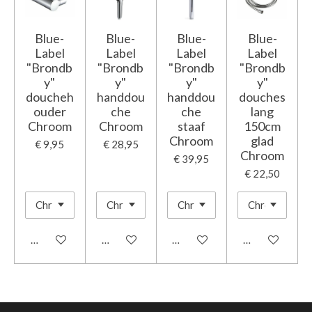
Blue-
Blue-
Blue-
Blue-
Label
Label
Label
Label
"Brondb
"Brondb
"Brondb
"Brondb
y"
y"
y"
y"
doucheh
handdou
handdou
douches
ouder
che
che
lang
Chroom
Chroom
staaf
150cm
Chroom
glad
€ 9,95
€ 28,95
Chroom
€ 39,95
€ 22,50
In winkelwagen
In winkelwagen
In winkelwagen
In winkelwage