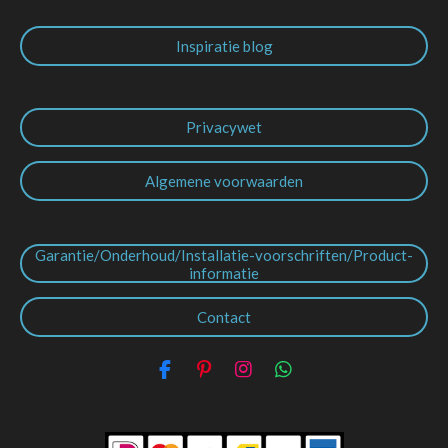
Inspiratie blog
Privacywet
Algemene voorwaarden
Garantie/Onderhoud/Installatie-voorschriften/Product-
informatie
Contact
F
P
I
W
a
i
n
h
c
n
s
a
e
t
t
t