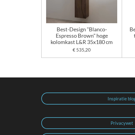
Best-Design "Blanco-
Be
Espresso Brown" hoge
kolomkast L&R 35x180 cm
€ 535,20
Inspiratie blo
Privacywet