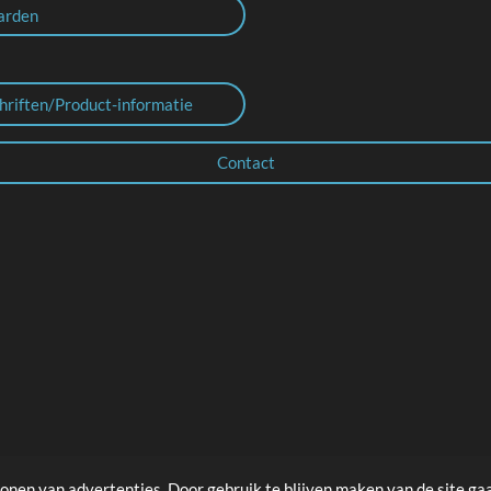
arden
hriften/Product-informatie
Contact
onen van advertenties. Door gebruik te blijven maken van de site ga