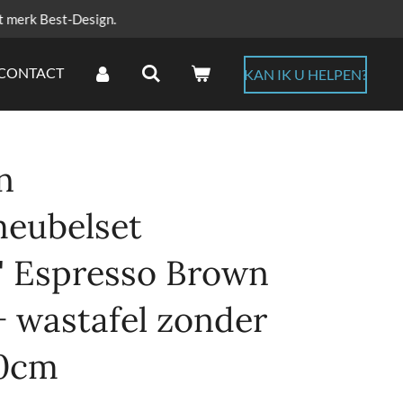
t merk Best-Design.
CONTACT
KAN IK U HELPEN?
n
eubelset
" Espresso Brown
+ wastafel zonder
60cm