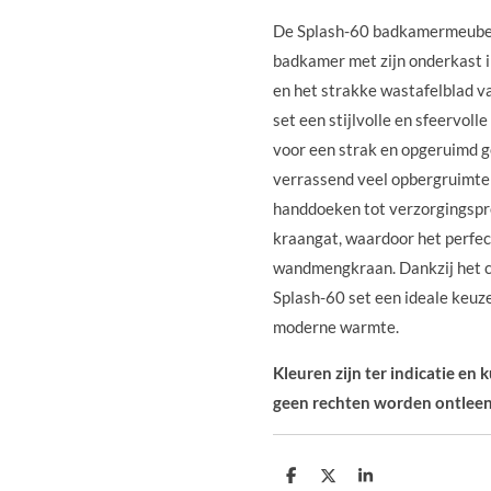
De Splash-60 badkamermeubels
badkamer met zijn onderkast 
en het strakke wastafelblad va
set een stijlvolle en sfeervoll
voor een strak en opgeruimd g
verrassend veel opbergruimte 
handdoeken tot verzorgingspro
kraangat, waardoor het perfec
wandmengkraan.
Dankzij het 
Splash-60 set een ideale keuze
moderne warmte.
Kleuren zijn ter indicatie en
geen rechten worden ontleen
D
D
S