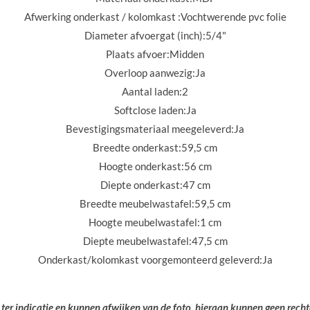
Afwerking onderkast / kolomkast :
Vochtwerende pvc folie
Diameter afvoergat (inch):
5/4"
Plaats afvoer:
Midden
Overloop aanwezig:
Ja
Aantal laden:
2
Softclose laden:
Ja
Bevestigingsmateriaal meegeleverd:
Ja
Breedte onderkast:
59,5 cm
Hoogte onderkast:
56 cm
Diepte onderkast:
47 cm
Breedte meubelwastafel:
59,5 cm
Hoogte meubelwastafel:
1 cm
Diepte meubelwastafel:
47,5 cm
Onderkast/kolomkast voorgemonteerd geleverd:
Ja
 ter indicatie en kunnen afwijken van de foto, hieraan kunnen geen rech