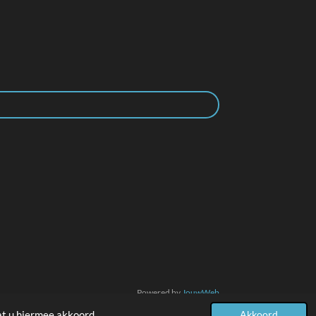
Powered by
JouwWeb
at u hiermee akkoord.
Akkoord