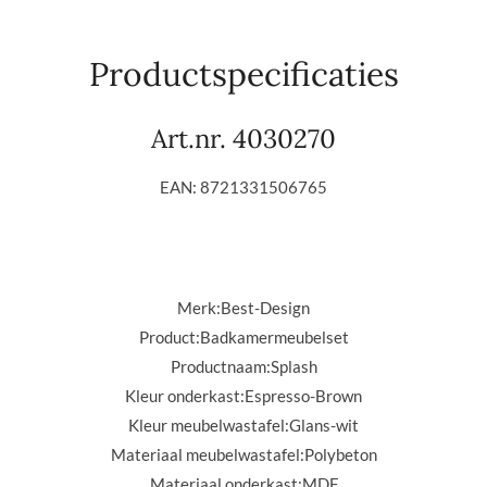
e
e
h
l
e
a
e
l
r
n
e
Productspecificaties
Art.nr. 4030270
EAN: 8721331506765
Merk:
Best-Design
Product:
Badkamermeubelset
Productnaam:
Splash
Kleur onderkast:
Espresso-Brown
Kleur meubelwastafel:
Glans-wit
Materiaal meubelwastafel:
Polybeton
Materiaal onderkast:
MDF