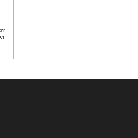
 cm
er