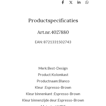
D
D
S
D
e
e
h
e
l
e
a
l
e
l
r
e
n
e
n
Productspecificaties
Art.nr.4027880
EAN: 8721331502743
Merk:
Best-Design
Product:
Kolomkast
Productnaam:
Blanco
Kleur :
Espresso-Brown
Kleur binnenkant :
Espresso-Brown
Kleur binnenzijde deur:
Espresso-Brown