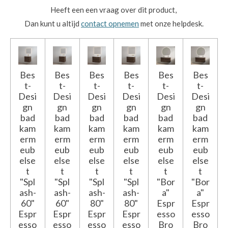
Heeft een een vraag over dit product,
Dan kunt u altijd
contact opnemen
met onze helpdesk.
Bes
Bes
Bes
Bes
Bes
Bes
t-
t-
t-
t-
t-
t-
Desi
Desi
Desi
Desi
Desi
Desi
gn
gn
gn
gn
gn
gn
bad
bad
bad
bad
bad
bad
kam
kam
kam
kam
kam
kam
erm
erm
erm
erm
erm
erm
eub
eub
eub
eub
eub
eub
else
else
else
else
else
else
t
t
t
t
t
t
"Spl
"Spl
"Spl
"Spl
"Bor
"Bor
ash-
ash-
ash-
ash-
a"
a"
60"
60"
80"
80"
Espr
Espr
Espr
Espr
Espr
Espr
esso
esso
esso
esso
esso
esso
Bro
Bro