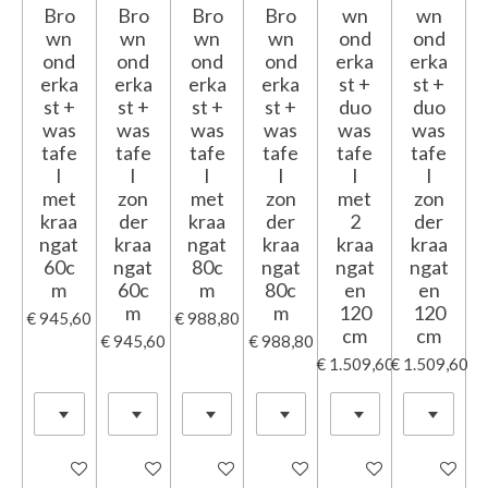
Bro
Bro
Bro
Bro
wn
wn
wn
wn
wn
wn
ond
ond
ond
ond
ond
ond
erka
erka
erka
erka
erka
erka
st +
st +
st +
st +
st +
st +
duo
duo
was
was
was
was
was
was
tafe
tafe
tafe
tafe
tafe
tafe
l
l
l
l
l
l
met
zon
met
zon
met
zon
kraa
der
kraa
der
2
der
ngat
kraa
ngat
kraa
kraa
kraa
60c
ngat
80c
ngat
ngat
ngat
m
60c
m
80c
en
en
m
m
120
120
€ 945,60
€ 988,80
cm
cm
€ 945,60
€ 988,80
€ 1.509,60
€ 1.509,60
In winkelwagen
In winkelwagen
In winkelwagen
In winkelwagen
In winkelwagen
In winkel