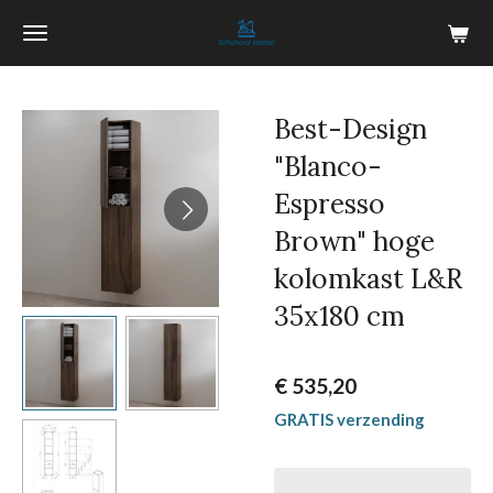
Ga
direct
naar
de
Best-Design
hoofdinhoud
"Blanco-
Espresso
Brown" hoge
kolomkast L&R
35x180 cm
€ 535,20
GRATIS verzending