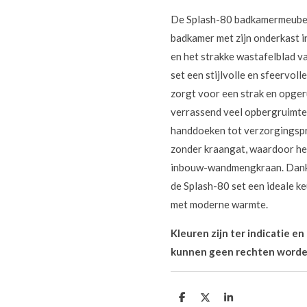
De Splash-80 badkamermeubels
badkamer met zijn onderkast 
en het strakke wastafelblad va
set een stijlvolle en sfeervoll
zorgt voor een strak en opge
verrassend veel opbergruimte 
handdoeken tot verzorgingspr
zonder kraangat, waardoor het
inbouw-wandmengkraan.
Dank
de Splash-80 set een ideale ke
met moderne warmte.
Kleuren zijn ter indicatie e
kunnen geen rechten worde
D
D
S