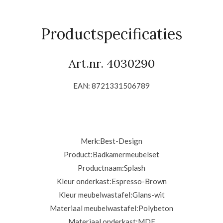
e
e
h
l
e
a
e
l
r
n
e
Productspecificaties
Art.nr. 4030290
EAN: 8721331506789
Merk:
Best-Design
Product:
Badkamermeubelset
Productnaam:
Splash
Kleur onderkast:
Espresso-Brown
Kleur meubelwastafel:
Glans-wit
Materiaal meubelwastafel:
Polybeton
Materiaal onderkast:
MDF