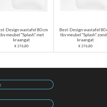
st-Design wastafel 80 cm
Best-Design wastafel 80
tbv meubel "Splash" met
tbv meubel "Splash" zond
kraangat
kraangat
€ 376,80
€ 376,80
g