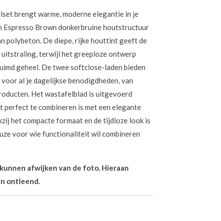
et brengt warme, moderne elegantie in je
in Espresso Brown donkerbruine houtstructuur
n polybeton. De diepe, rijke houttint geeft de
e uitstraling, terwijl het greeploze ontwerp
ruimd geheel.
De twee softclose-laden bieden
voor al je dagelijkse benodigdheden, van
oducten. Het wastafelblad is uitgevoerd
 perfect te combineren is met een elegante
zij het compacte formaat en de tijdloze look is
uze voor wie functionaliteit wil combineren
n kunnen afwijken van de foto. Hieraan
n ontleend.