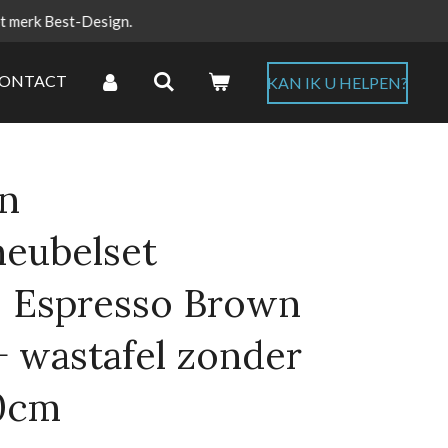
et merk Best-Design.
ONTACT
KAN IK U HELPEN?
gn
eubelset
" Espresso Brown
+ wastafel zonder
80cm