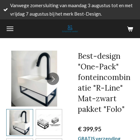
Vanwege zomersluiting van maandag 3 augustus tot en met
Ga
vrijdag 7 augustus bij het merk Best-Design.
direct
naar
de
hoofdinhoud
Best-design
"One-Pack"
fonteincombin
atie "R-Line"
Mat-zwart
pakket "Folo"
€ 399,95
GRATIS verzending