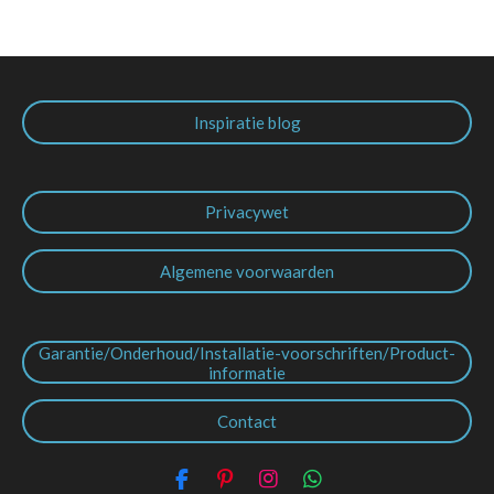
Inspiratie blog
Privacywet
Algemene voorwaarden
Garantie/Onderhoud/Installatie-voorschriften/Product-
informatie
Contact
F
P
I
W