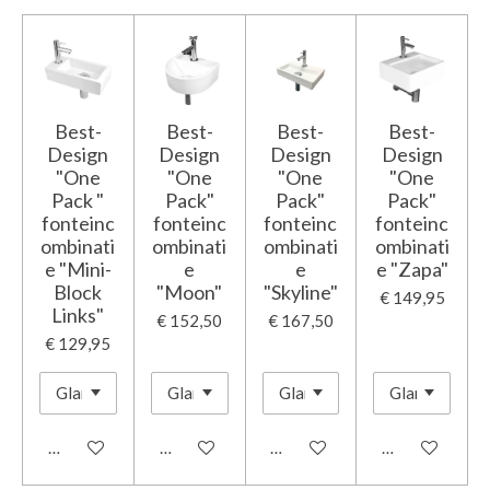
Best-
Best-
Best-
Best-
Design
Design
Design
Design
"One
"One
"One
"One
Pack "
Pack"
Pack"
Pack"
fonteinc
fonteinc
fonteinc
fonteinc
ombinati
ombinati
ombinati
ombinati
e "Mini-
e
e
e "Zapa"
Block
"Moon"
"Skyline"
€ 149,95
Links"
€ 152,50
€ 167,50
€ 129,95
In winkelwagen
In winkelwagen
In winkelwagen
In winkelwage