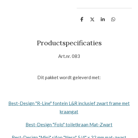
D
D
S
D
e
e
h
e
l
e
a
l
e
l
r
e
n
e
n
Productspecificaties
Art.nr. 083
Dit pakket wordt geleverd met:
Best-Design "R-Line" fontein L&R inclusief zwart frame met
kraangat
Best-Design "Folo" toiletkraan Mat-Zwart
Best-Design "Mini" sifon "Nero" 5/4" x 32 mm mat-zwart