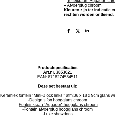
–
Toiletkraan “Aquador” ch
–
Afvoerplug chroom
Kleuren zijn ter indicatie
rechten worden ontleend.
D
D
S
e
e
h
l
e
a
e
l
r
n
e
Productspecificaties
Art.nr. 3853021
EAN: 8718274534511
Deze set bestaat uit:
-
Keramiek fontein "Mini-Block links " afm:36 x 18 x 9cm glans wi
-
Design sifon hoogglans chroom
-
Fonteinkraan "Aquador" hoogglans chroom
-
Fontein afvoerplug hoogglans chroom
-Luxe showdoos