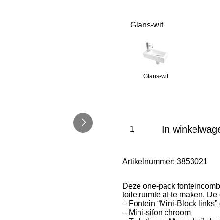
Glans-wit
Glans-wit
In winkelwag
Artikelnummer:
3853021
Deze one-pack fonteincombin
toiletruimte af te maken. De
–
Fontein “Mini-Block links” 
–
Mini-sifon chroom