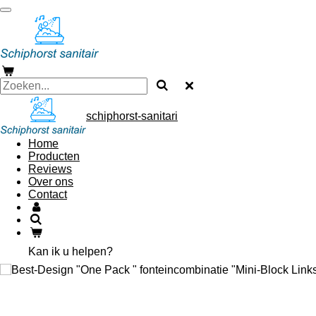
Ga
direct
naar
de
hoofdinhoud
schiphorst-sanitari
Home
Producten
Reviews
Over ons
Contact
Kan ik u helpen?