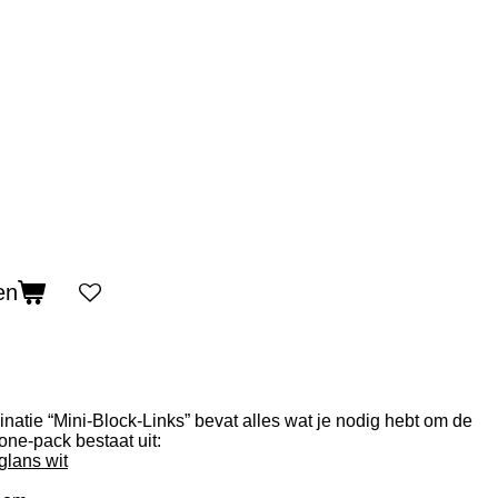
en
atie “Mini-Block-Links” bevat alles wat je nodig hebt om de
 one-pack bestaat uit:
glans wit