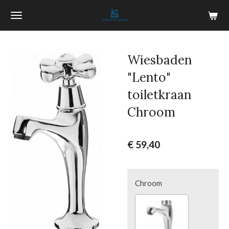
Ga
direct
naar
de
Wiesbaden
hoofdinhoud
"Lento"
toiletkraan
Chroom
€ 59,40
Chroom