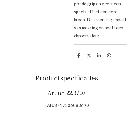
goede grip en geeft een
speels effect aan deze
kraan. De kraan is gemaakt
van messing en heeft een
chroom kleur.
D
D
S
D
e
e
h
e
l
e
a
l
e
l
r
e
n
e
n
Productspecificaties
Art.nr. 22.3707
EAN:
8717306083690