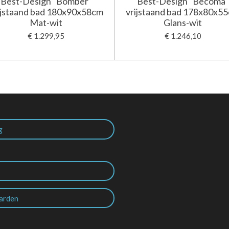
Best-Design "Bomber"
Best-Design "Becoma"
ijstaand bad 180x90x58cm
vrijstaand bad 178x80x5
Mat-wit
Glans-wit
€ 1.299,95
€ 1.246,10
g
arden