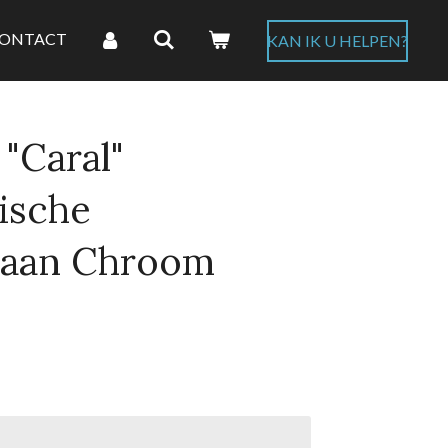
ONTACT
KAN IK U HELPEN?
"Caral"
ische
aan Chroom