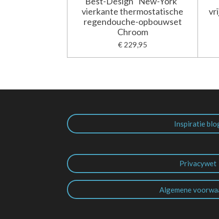
Best-Design "New-York"
vierkante thermostatische
vr
regendouche-opbouwset
Chroom
€ 229,95
Inspiratie blo
Privacywet
Algemene voorwa