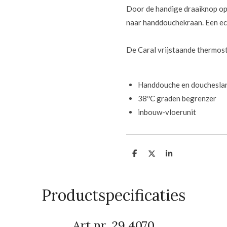
Door de handige draaiknop op
naar handdouchekraan. Een ec
De Caral vrijstaande thermos
Handdouche en douchesl
38
ºC
graden begrenzer
inbouw-vloerunit
D
D
S
e
e
h
l
e
a
e
l
r
n
e
Productspecificaties
Art.nr. 29.4070