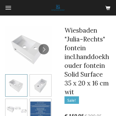
Ga
direct
naar
de
Wiesbaden
hoofdinhoud
"Julia-Rechts"
fontein
incl.handdoekh
ouder fontein
Solid Surface
35 x 20 x 16 cm
wit
Sale!
€ 159,95