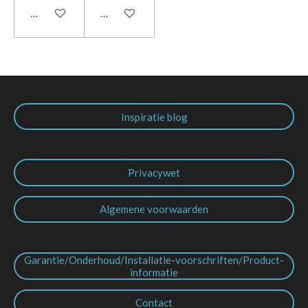
In winkelwagen
In winkelwagen
Inspiratie blog
Privacywet
Algemene voorwaarden
Garantie/Onderhoud/Installatie-voorschriften/Product-
informatie
Contact