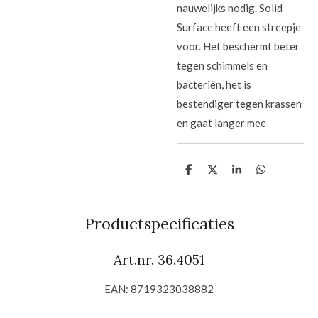
nauwelijks nodig. Solid
Surface heeft een streepje
voor. Het beschermt beter
tegen schimmels en
bacteriën, het is
bestendiger tegen krassen
en gaat langer mee
D
D
S
D
e
e
h
e
l
e
a
l
e
l
r
e
n
e
n
Productspecificaties
Art.nr. 36.4051
EAN: 8719323038882