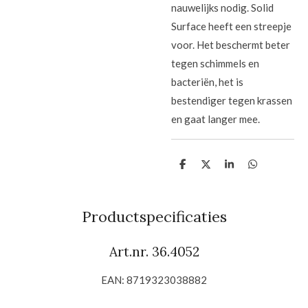
nauwelijks nodig. Solid
Surface heeft een streepje
voor. Het beschermt beter
tegen schimmels en
bacteriën, het is
bestendiger tegen krassen
en gaat langer mee.
D
D
S
D
e
e
h
e
l
e
a
l
e
l
r
e
n
e
n
Productspecificaties
Art.nr. 36.4052
EAN: 8719323038882