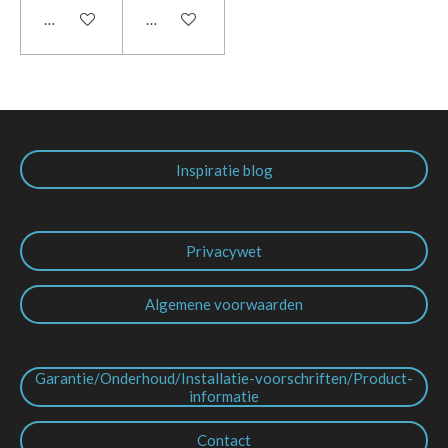
In winkelwagen
In winkelwagen
Inspiratie blog
Privacywet
Algemene voorwaarden
Garantie/Onderhoud/Installatie-voorschriften/Product-
informatie
Contact