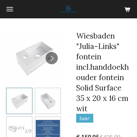
Ga
direct
naar
de
Wiesbaden
hoofdinhoud
"Julia-Links"
fontein
incl.handdoekh
ouder fontein
Solid Surface
35 x 20 x 16 cm
wit
Sale!
€ 159,95