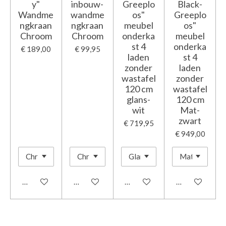
y"
inbouw-
Greeplo
Black-
Wandme
wandme
os"
Greeplo
ngkraan
ngkraan
meubel
os"
Chroom
Chroom
onderka
meubel
st 4
onderka
€ 189,00
€ 99,95
laden
st 4
zonder
laden
wastafel
zonder
120 cm
wastafel
glans-
120 cm
wit
Mat-
zwart
€ 719,95
€ 949,00
In winkelwagen
In winkelwagen
In winkelwagen
In winkelwage