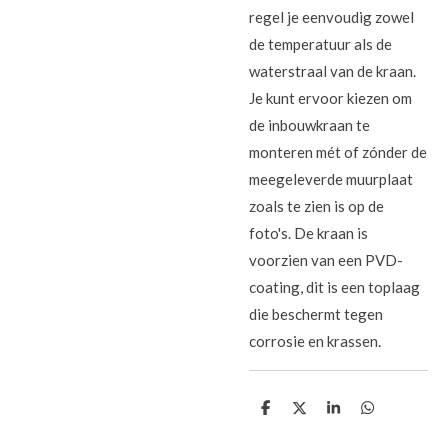
regel je eenvoudig zowel
de temperatuur als de
waterstraal van de kraan.
Je kunt ervoor kiezen om
de inbouwkraan te
monteren mét of zónder de
meegeleverde muurplaat
zoals te zien is op de
foto's.
De kraan is
voorzien van een PVD-
coating, dit is een toplaag
die beschermt tegen
corrosie en krassen.
D
D
S
D
e
e
h
e
l
e
a
l