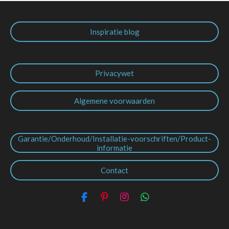
Inspiratie blog
Privacywet
Algemene voorwaarden
Garantie/Onderhoud/Installatie-voorschriften/Product-
informatie
Contact
F
P
I
W
a
i
n
h
c
n
s
a
e
t
t
t