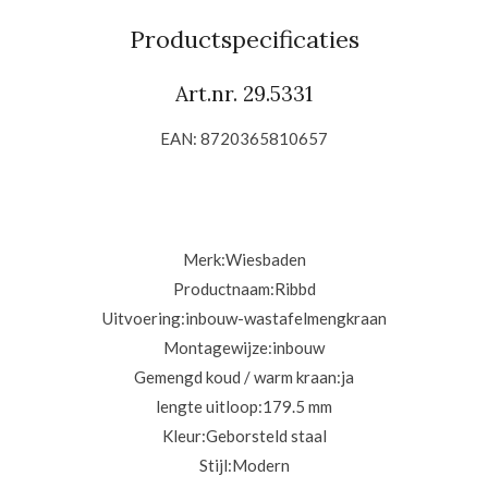
e
l
r
e
n
e
n
Productspecificaties
Art.nr. 29.5331
EAN: 8720365810657
Merk:
Wiesbaden
Productnaam:Ribbd
Uitvoering:
inbouw-wastafelmengkraan
Montagewijze:
inbouw
Gemengd koud / warm kraan:ja
lengte uitloop:179.5
mm
Kleur:Geborsteld staal
Stijl:
Modern