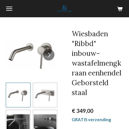
Ga
direct
naar
de
Wiesbaden
hoofdinhoud
"Ribbd"
inbouw-
wastafelmengk
raan eenhendel
Geborsteld
staal
€ 349,00
GRATIS verzending