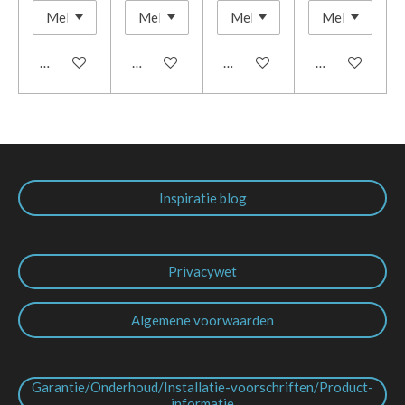
In winkelwagen
In winkelwagen
In winkelwagen
In winkelwage
Inspiratie blog
Privacywet
Algemene voorwaarden
Garantie/Onderhoud/Installatie-voorschriften/Product-
informatie