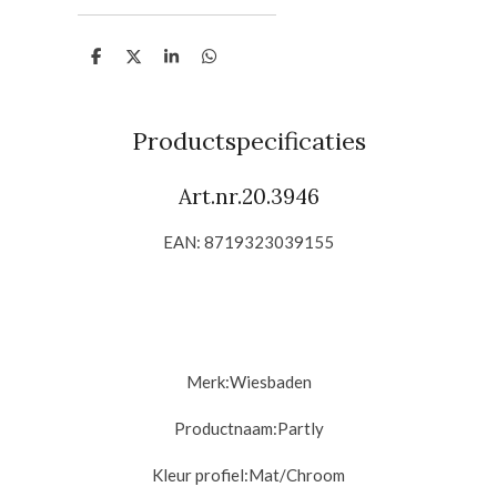
D
D
S
D
e
e
h
e
l
e
a
l
e
l
r
e
n
e
n
Productspecificaties
Art.nr.20.3946
EAN: 8719323039155
Merk:Wiesbaden
Productnaam:Partly
Kleur profiel:Mat/
Chroom