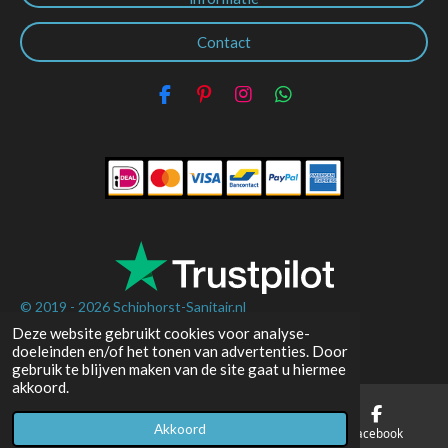
Contact
F
P
I
W
a
i
n
h
c
n
s
a
e
t
t
t
b
e
a
s
o
r
g
A
o
e
r
p
k
s
a
p
t
m
© 2019 - 2026
Schiphorst-Sanitair.nl
Deze website gebruikt cookies voor analyse-
Powered by
JouwWeb
doeleinden en/of het tonen van advertenties. Door
gebruik te blijven maken van de site gaat u hiermee
akkoord.
Akkoord
E-mailadres
Telefoonnummer
Facebook