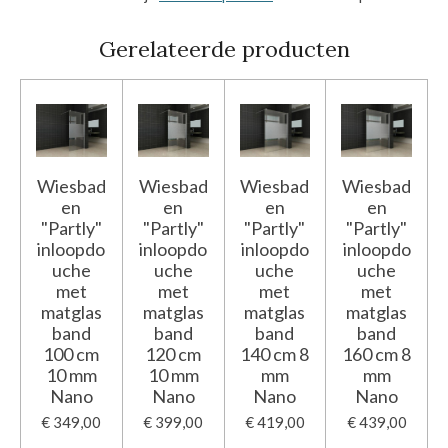
Gerelateerde producten
Wiesbad
Wiesbad
Wiesbad
Wiesbad
en
en
en
en
"Partly"
"Partly"
"Partly"
"Partly"
inloopdo
inloopdo
inloopdo
inloopdo
uche
uche
uche
uche
met
met
met
met
matglas
matglas
matglas
matglas
band
band
band
band
100 cm
120 cm
140 cm 8
160 cm 8
10 mm
10 mm
mm
mm
Nano
Nano
Nano
Nano
€ 349,00
€ 399,00
€ 419,00
€ 439,00