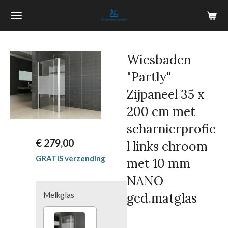
Ga
direct
naar
de
Wiesbaden
hoofdinhoud
"Partly"
Zijpaneel 35 x
200 cm met
scharnierprofie
€ 279,00
l links chroom
GRATIS verzending
met 10 mm
NANO
ged.matglas
Melkglas