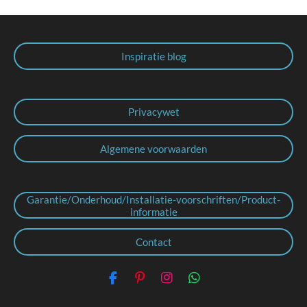
Inspiratie blog
Privacywet
Algemene voorwaarden
Garantie/Onderhoud/Installatie-voorschriften/Product-
informatie
Contact
F
P
I
W
a
i
n
h