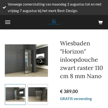
Vanwege zomersluiting van maandag 3 augustus tot en met
Ga
vrijdag 7 augustus bij het merk Best-Design.
direct
naar
de
hoofdinhoud
Wiesbaden
"Horizon"
inloopdouche
zwart raster 110
cm 8 mm Nano
€ 389,00
GRATIS verzending