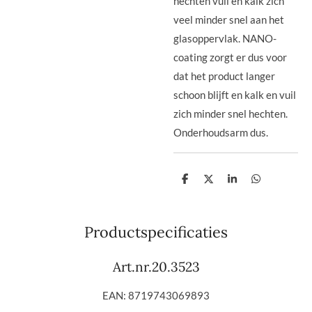
hechten vuil en kalk zich
veel minder snel aan het
glasoppervlak. NANO-
coating zorgt er dus voor
dat het product langer
schoon blijft en kalk en vuil
zich minder snel hechten.
Onderhoudsarm dus.
D
D
S
D
e
e
h
e
l
e
a
l
e
l
r
e
n
e
n
Productspecificaties
Art.nr.20.3523
EAN: 8719743069893