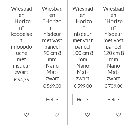
Wiesbad
Wiesbad
Wiesbad
Wiesbad
en
en
en
en
"Horizo
"Horizo
"Horizo
"Horizo
n"
n"
n"
n"
koppelse
nisdeur
nisdeur
nisdeur
t
met vast
met vast
met vast
inloopdo
paneel
paneel
paneel
uche
90 cm 8
100 cm 8
120 cm 8
met
mm
mm
mm
nisdeur
Nano
Nano
Nano
zwart
Mat-
Mat-
Mat-
zwart
zwart
zwart
€ 54,75
€ 569,00
€ 599,00
€ 709,00
In winkelwagen
In winkelwagen
In winkelwagen
In winkelwage