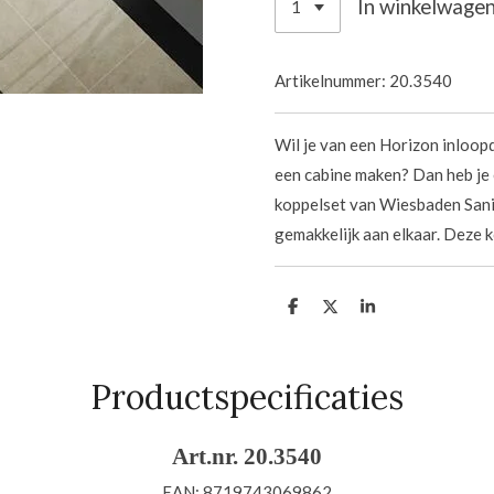
In winkelwage
Artikelnummer:
20.3540
Wil je van een Horizon inloop
een cabine maken? Dan heb je
koppelset van Wiesbaden Sanit
gemakkelijk aan elkaar. Deze k
D
D
S
e
e
h
l
e
a
e
l
r
n
e
Productspecificaties
Art.nr. 20.3540
EAN: 8719743069862