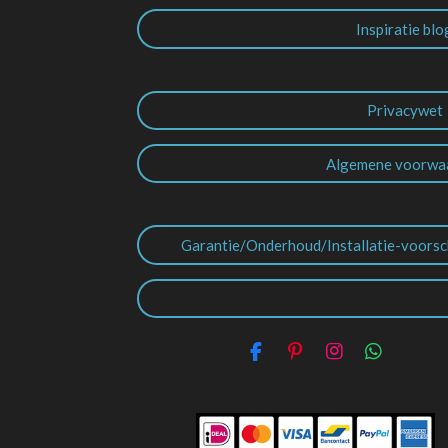
Inspiratie blo
Privacywet
Algemene voorwa
Garantie/Onderhoud/Installatie-voorsc
F
P
I
W
a
i
n
h
c
n
s
a
e
t
t
t
b
e
a
s