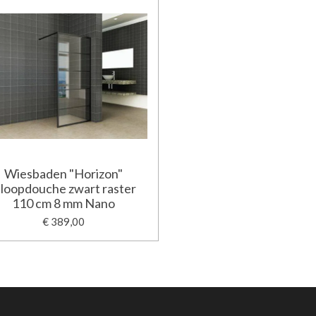
Wiesbaden "Horizon"
nloopdouche zwart raster
110 cm 8 mm Nano
€ 389,00