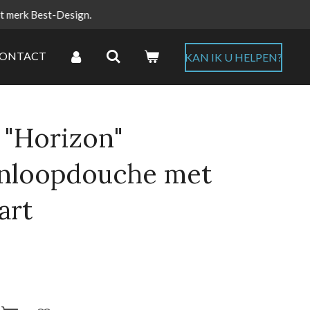
et merk Best-Design.
ONTACT
KAN IK U HELPEN?
"Horizon"
inloopdouche met
art