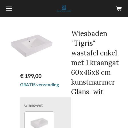
Ga
direct
naar
de
Wiesbaden
hoofdinhoud
"Tigris"
wastafel enkel
met 1 kraangat
60x46x8 cm
€ 199,00
kunstmarmer
GRATIS verzending
Glans-wit
Glans-wit