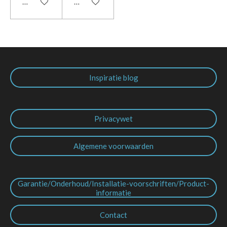
In winkelwagen
In winkelwagen
Inspiratie blog
Privacywet
Algemene voorwaarden
Garantie/Onderhoud/Installatie-voorschriften/Product-
informatie
Contact