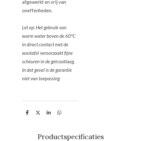
afgewerkt en vrij van
oneffenheden.
Let op: Het gebruik van
warm water boven de 60°C
in direct contact met de
wastafel veroorzaakt fijne
scheuren in de gelcoatlaag.
In dat geval is de garantie
niet van toepassing
D
D
S
D
e
e
h
e
l
e
a
l
e
l
r
e
n
e
n
Productspecificaties