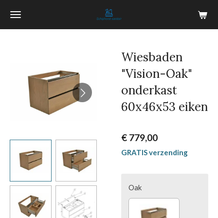
Ga
direct
naar
de
Wiesbaden
hoofdinhoud
"Vision-Oak"
onderkast
60x46x53 eiken
€ 779,00
GRATIS verzending
Oak