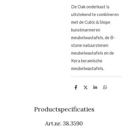
De Oak onderkast is
uitstekend te combineren
met de Cubic & Slope
kunstmarmeren
meubelwastafels, de B-
stone natuurstenen
meubelwastafels en de
Kera keramische
meubelwastafels.
D
D
S
D
e
e
h
e
l
e
a
l
e
l
r
e
n
e
n
Productspecificaties
Art.nr. 38.3590