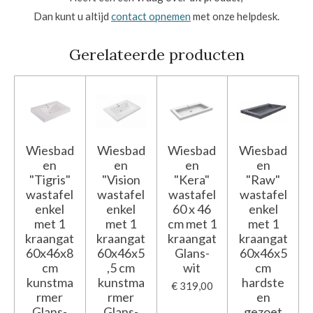
Dan kunt u altijd
contact opnemen
met onze helpdesk.
Gerelateerde producten
Wiesbad
Wiesbad
Wiesbad
Wiesbad
en
en
en
en
"Tigris"
"Vision
"Kera"
"Raw"
wastafel
wastafel
wastafel
wastafel
enkel
enkel
60 x 46
enkel
met 1
met 1
cm met 1
met 1
kraangat
kraangat
kraangat
kraangat
60x46x8
60x46x5
Glans-
60x46x5
cm
,5 cm
wit
cm
kunstma
kunstma
hardste
€ 319,00
rmer
rmer
en
Glans-
Glans-
gezoet