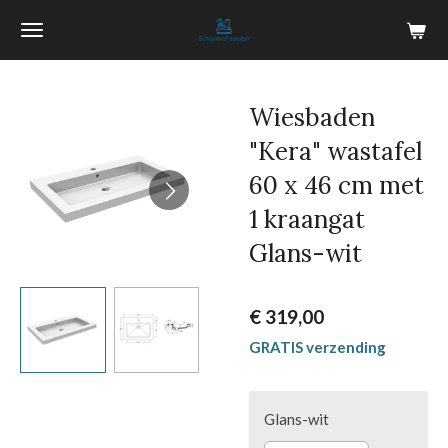
Ga
direct
naar
de
Wiesbaden
hoofdinhoud
"Kera" wastafel
60 x 46 cm met
1 kraangat
Glans-wit
€ 319,00
GRATIS verzending
Glans-wit