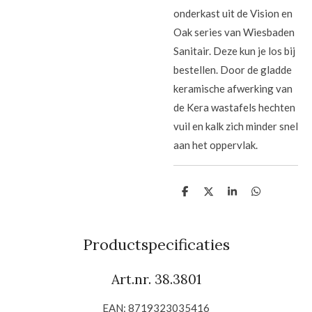
onderkast uit de Vision en
Oak series van Wiesbaden
Sanitair. Deze kun je los bij
bestellen. Door de gladde
keramische afwerking van
de Kera wastafels hechten
vuil en kalk zich minder snel
aan het oppervlak.
D
D
S
D
e
e
h
e
l
e
a
l
e
l
r
e
n
e
n
Productspecificaties
Art.nr. 38.3801
EAN: 8719323035416