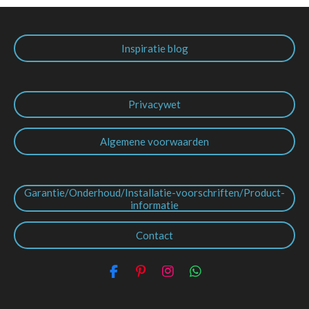
Inspiratie blog
Privacywet
Algemene voorwaarden
Garantie/Onderhoud/Installatie-voorschriften/Product-
informatie
Contact
F
P
I
W
a
i
n
h
c
n
s
a