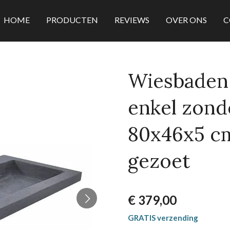
HOME
PRODUCTEN
REVIEWS
OVER ONS
C
Wiesbaden 
enkel zond
80x46x5 c
gezoet
€ 379,00
GRATIS verzending