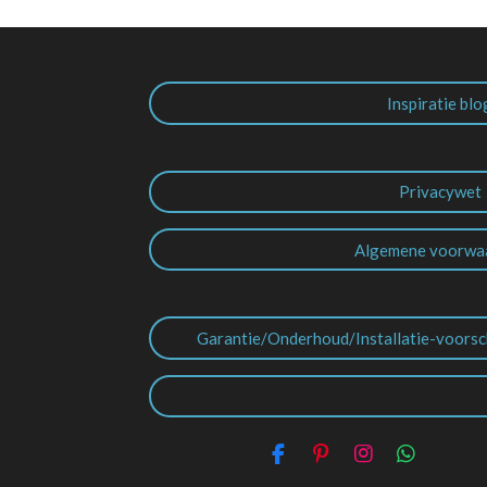
Inspiratie blo
Privacywet
Algemene voorwa
Garantie/Onderhoud/Installatie-voorsc
F
P
I
W
a
i
n
h