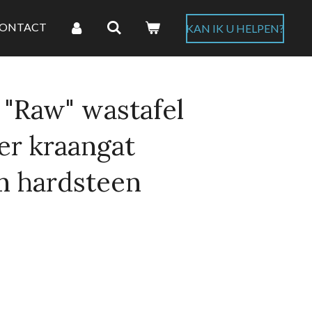
ONTACT
KAN IK U HELPEN?
"Raw" wastafel
er kraangat
m hardsteen