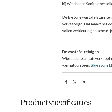
bij Wiesbaden Sanitair bestell
De B-stone wastafels zijn ge
vervaardigd. Dat maakt het een
vallen verkleuring en scheurtj
De wastafel reinigen
Wiesbaden Sanitair verkoopt 
van natuursteen,
Blue stone k
D
D
S
e
e
h
l
e
a
e
l
r
n
e
Productspecificaties