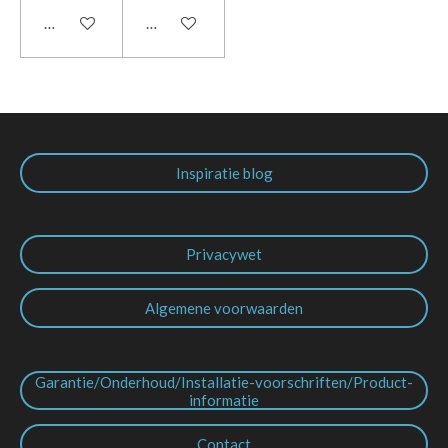
In winkelwagen
In winkelwagen
Inspiratie blog
Privacywet
Algemene voorwaarden
Garantie/Onderhoud/Installatie-voorschriften/Product-
informatie
Contact