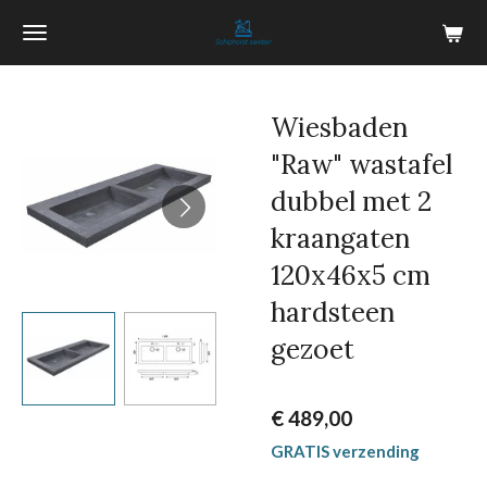
Ga
direct
naar
de
Wiesbaden
hoofdinhoud
"Raw" wastafel
dubbel met 2
kraangaten
120x46x5 cm
hardsteen
gezoet
€ 489,00
GRATIS verzending