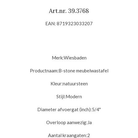
Art.nr. 39.3768
EAN: 8719323033207
Merk:
Wiesbaden
Productnaam:
B-stone meubelwastafel
Kleur:
natuursteen
Stijl:
Modern
Diameter afvoergat (inch):
5/4"
Overloop aanwezig:
Ja
Aantal kraangaten:2