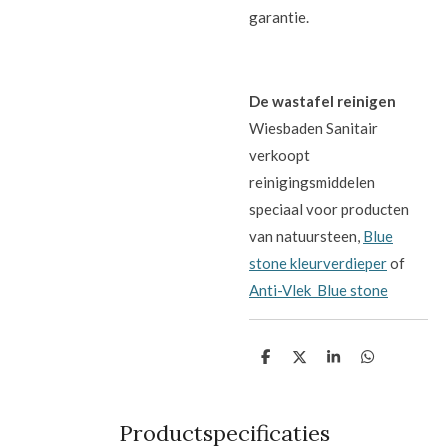
garantie.
De wastafel reinigen
Wiesbaden Sanitair
verkoopt
reinigingsmiddelen
speciaal voor producten
van natuursteen,
Blue
stone kleurverdieper
of
Anti-Vlek Blue stone
D
D
S
D
e
e
h
e
l
e
a
l
e
l
r
e
n
e
n
Productspecificaties