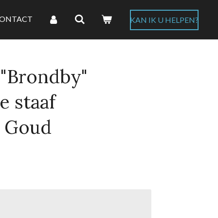
ONTACT
KAN IK U HELPEN?
 "Brondby"
 staaf
d Goud