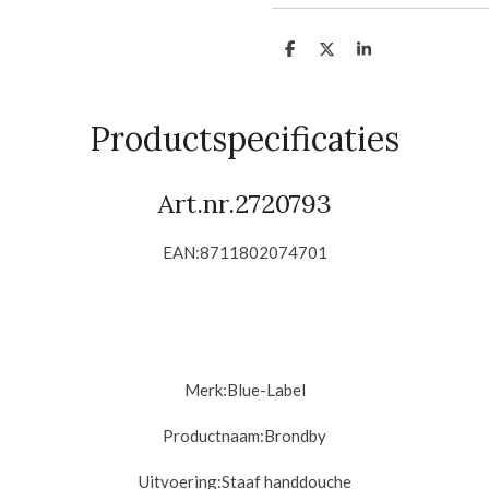
D
D
S
e
e
h
l
e
a
e
l
r
n
e
Productspecificaties
Art.nr.
2720793
EAN:8711802074701
Merk:Blue-Label
Productnaam:
Brondby
Uitvoering:Staaf h
anddouche