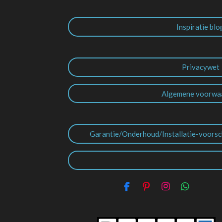
Inspiratie blo
Privacywet
Algemene voorwa
Garantie/Onderhoud/Installatie-voorsc
F
P
I
W
a
i
n
h
c
n
s
a
e
t
t
t