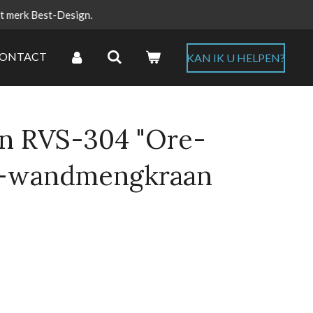
et merk Best-Design.
ONTACT
KAN IK U HELPEN?
n RVS-304 "Ore-
w-wandmengkraan