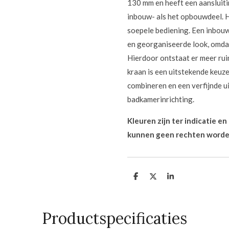
130 mm en heeft een aansluiti
inbouw- als het opbouwdeel. 
soepele bediening. Een inbo
en georganiseerde look, omdat 
Hierdoor ontstaat er meer rui
kraan is een uitstekende keuze 
combineren en een verfijnde ui
badkamerinrichting.
Kleuren zijn ter indicatie e
kunnen geen rechten worde
D
D
S
e
e
h
l
e
a
e
l
r
n
e
Productspecificaties