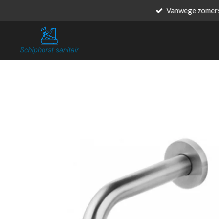
Vanwege zomersl
Ga
direct
naar
de
hoofdinhoud