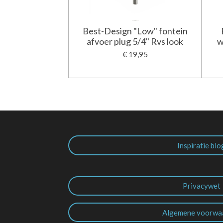
Best-Design "Low" fontein
afvoer plug 5/4" Rvs look
w
€ 19,95
Inspiratie blo
Privacywet
Algemene voorwa