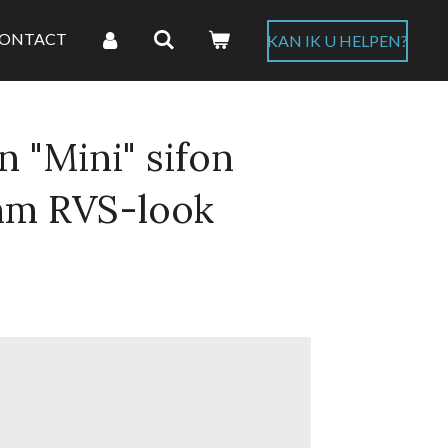
ONTACT
KAN IK U HELPEN?
 "Mini" sifon
mm RVS-look