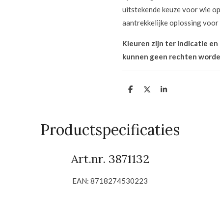
uitstekende keuze voor wie op
aantrekkelijke oplossing voor 
Kleuren zijn ter indicatie e
kunnen geen rechten worde
D
D
S
e
e
h
l
e
a
e
l
r
n
e
Productspecificaties
Art.nr. 3871132
EAN: 8718274530223