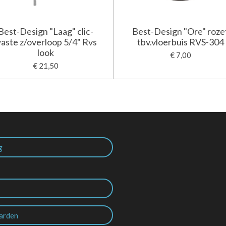
Best-Design "Laag" clic-
Best-Design "Ore" roze
aste z/overloop 5/4" Rvs
tbv.vloerbuis RVS-304
look
€ 7,00
€ 21,50
g
arden