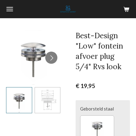
Ga
direct
naar
de
Best-Design
hoofdinhoud
"Low" fontein
afvoer plug
5/4" Rvs look
€ 19,95
Geborsteld staal