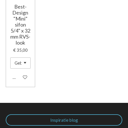
Best-
Design
"Mini"
sifon
5/4" x 32
mm RVS-
look
€ 35,00
In winkelwagen
Inspiratie blog