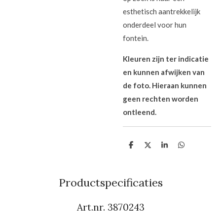
esthetisch aantrekkelijk
onderdeel voor hun
fontein.
Kleuren zijn ter indicatie
en kunnen afwijken van
de foto. Hieraan kunnen
geen rechten worden
ontleend.
D
D
S
D
e
e
h
e
l
e
a
l
e
l
r
e
n
e
n
Productspecificaties
Art.nr. 3870243