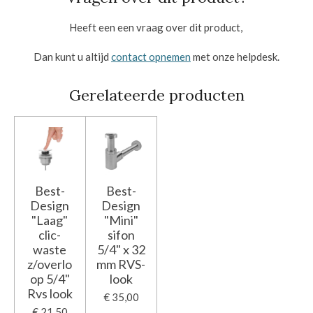
Heeft een een vraag over dit product,
Dan kunt u altijd
contact opnemen
met onze helpdesk.
Gerelateerde producten
Best-
Best-
Design
Design
"Laag"
"Mini"
clic-
sifon
waste
5/4" x 32
z/overlo
mm RVS-
op 5/4"
look
Rvs look
€ 35,00
€ 21,50