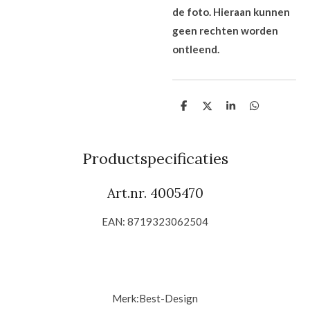
de foto. Hieraan kunnen
geen rechten worden
ontleend.
D
D
S
D
e
e
h
e
l
e
a
l
e
l
r
e
n
e
n
Productspecificaties
Art.nr. 4005470
EAN: 8719323062504
Merk:
Best-Design