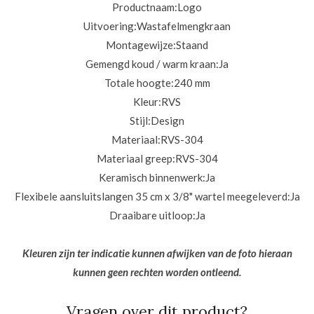
Productnaam:
Logo
Uitvoering:
Wastafelmengkraan
Montagewijze:
Staand
Gemengd koud / warm kraan:
Ja
Totale hoogte:
240 mm
Kleur:
RVS
Stijl:
Design
Materiaal:
RVS-304
Materiaal greep:
RVS-304
Keramisch binnenwerk:
Ja
Flexibele aansluitslangen 35 cm x 3/8" wartel meegeleverd:
Ja
Draaibare uitloop:
Ja
Kleuren zijn ter indicatie kunnen afwijken van de foto hieraan
kunnen geen rechten worden ontleend.
Vragen over dit product?