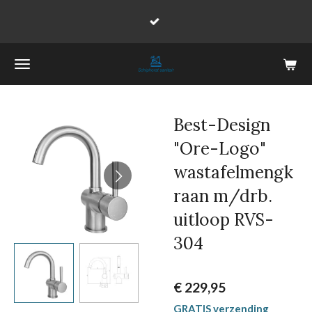
Ga
direct
naar
de
hoofdinhoud
Best-Design
"Ore-Logo"
wastafelmengk
raan m/drb.
uitloop RVS-
304
€ 229,95
GRATIS verzending