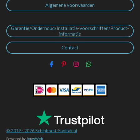
Algemene voorwaarden
Garantie/Onderhoud/Installatie-voorschriften/Product-
informatie
Contact
F
P
I
W
a
i
n
h
c
n
s
a
e
t
t
t
b
e
a
s
o
r
g
A
o
e
r
p
k
s
a
p
t
m
© 2019 - 2026
Schiphorst-Sanitair.nl
Powered by
JouwWeb