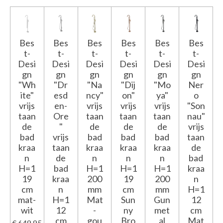
Bes
Bes
Bes
Bes
Bes
Bes
t-
t-
t-
t-
t-
t-
Desi
Desi
Desi
Desi
Desi
Desi
gn
gn
gn
gn
gn
gn
"Wh
"Dr
"Na
"Dij
"Mo
Ner
ite"
esd
ncy"
on"
ya"
o
vrijs
en-
vrijs
vrijs
vrijs
"Son
taan
Ore
taan
taan
taan
nau"
de
"
de
de
de
vrijs
bad
vrijs
bad
bad
bad
taan
kraa
taan
kraa
kraa
kraa
de
n
de
n
n
n
bad
H=1
bad
H=1
H=1
H=1
kraa
19
kraa
200
19
200
n
cm
n
mm
cm
mm
H=1
mat-
H=1
Mat
Sun
Gun
12
wit
12
-
ny
met
cm
cm
gou
Bro
al
Mat
€ 649,95