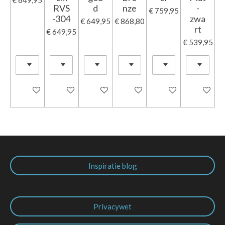
RVS
d
nze
-
€ 759,95
-304
zwa
€ 649,95
€ 868,80
rt
€ 649,95
€ 539,95
In winkelwagen
In winkelwagen
In winkelwagen
In winkelwagen
In winkelwagen
In winkel
Inspiratie blog
Privacywet