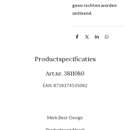
geen rechten worden
ontleend.
D
D
S
D
e
e
h
e
l
e
a
l
e
l
r
e
n
e
n
Productspecificaties
Art.nr. 3811080
EAN: 8718274535082
Merk:
Best-Design
Productnaam:
Strack