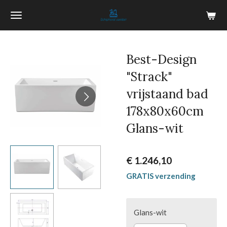
Ga
direct
naar
de
Best-Design
hoofdinhoud
"Strack"
vrijstaand bad
178x80x60cm
Glans-wit
€ 1.246,10
GRATIS verzending
Glans-wit