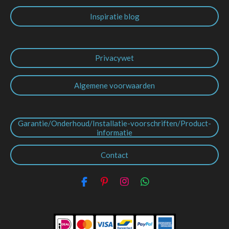
Inspiratie blog
Privacywet
Algemene voorwaarden
Garantie/Onderhoud/Installatie-voorschriften/Product-
informatie
Contact
F
P
I
W
a
i
n
h
c
n
s
a
e
t
t
t
b
e
a
s