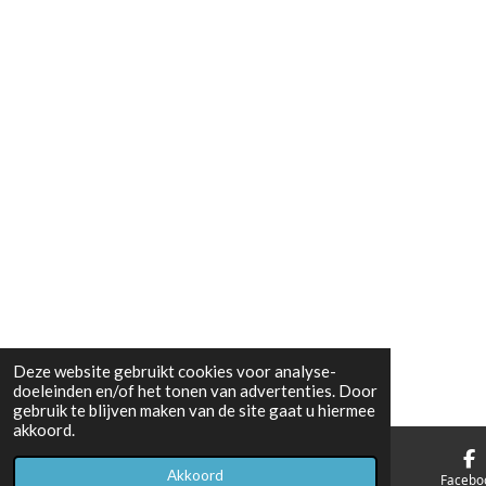
Deze website gebruikt cookies voor analyse-
doeleinden en/of het tonen van advertenties. Door
gebruik te blijven maken van de site gaat u hiermee
akkoord.
Akkoord
E-mailadres
Telefoonnummer
Facebo