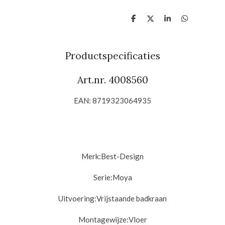
D
D
S
D
e
e
h
e
l
e
a
l
e
l
r
e
n
e
n
Productspecificaties
Art.nr. 4008560
EAN: 8719323064935
Merk:
Best-Design
Serie:Moya
Uitvoering:
Vrijstaande badkraan
Montagewijze:
Vloer