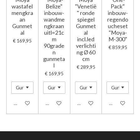
wastafel
Belize"
"Venetië
Pack"
mengkra
inbouw-
" ronde
inbouw-
an
wandme
spiegel
regendo
Gunmet
ngkraan
Gunmet
ucheset
al
uitl=21c
al
"Moya-
m
incl.led
M-300"
€ 169,95
90grade
verlichti
€ 859,95
n
ng Ø 60
gunmeta
cm
l
€ 289,95
€ 169,95
In winkelwagen
In winkelwagen
In winkelwagen
In winkelwage