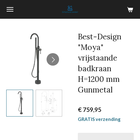
Ga
direct
naar
de
Best-Design
hoofdinhoud
"Moya"
vrijstaande
badkraan
H=1200 mm
Gunmetal
€ 759,95
GRATIS verzending