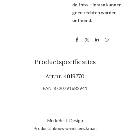
de foto. Hieraan kunnen
geen rechten worden
ontleend.
D
D
S
D
e
e
h
e
l
e
a
l
e
l
r
e
n
e
n
Productspecificaties
Art.nr. 4019270
EAN: 8720791682941
Merk:
Best-Design
Product:
Inbouw wandmengkraan