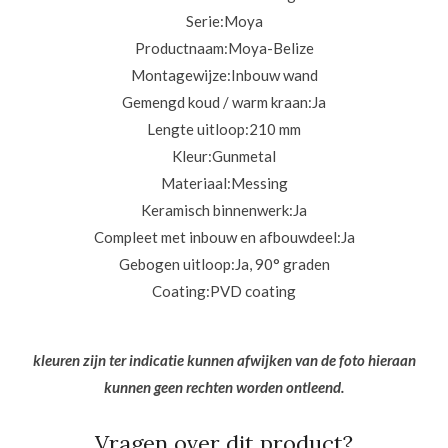
Serie:
Moya
Productnaam:
Moya-Belize
Montagewijze:
Inbouw wand
Gemengd koud / warm kraan:
Ja
Lengte uitloop:
210 mm
Kleur:
Gunmetal
Materiaal:
Messing
Keramisch binnenwerk:
Ja
Compleet met inbouw en afbouwdeel:
Ja
Gebogen uitloop:
Ja, 90° graden
Coating:
PVD coating
kleuren zijn ter indicatie kunnen afwijken van de foto hieraan
kunnen geen rechten worden ontleend.
Vragen over dit product?