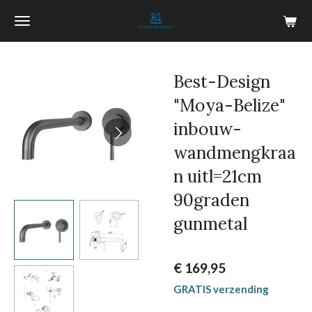
Ga
direct
naar
de
Best-Design
hoofdinhoud
"Moya-Belize"
inbouw-
wandmengkraa
n uitl=21cm
90graden
gunmetal
€ 169,95
GRATIS verzending