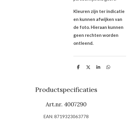
Kleuren zijn ter indicatie
en kunnen afwijken van
de foto. Hieraan kunnen
geen rechten worden
ontleend.
D
D
S
D
e
e
h
e
l
e
a
l
e
l
r
e
n
e
n
Productspecificaties
Art.nr. 4007290
EAN: 8719323063778