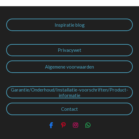
Inspiratie blog
Privacywet
Algemene voorwaarden
Garantie/Onderhoud/Installatie-voorschriften/Product-
informatie
Contact
F
P
I
W
a
i
n
h
c
n
s
a