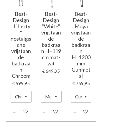
Best-
Best-
Best-
Design
Design
Design
"Liberty
"White"
"Moya"
"
vrijstaan
vrijstaan
nostalgis
de
de
che
badkraa
badkraa
vrijstaan
n H=119
n
de
cm mat-
H=1200
badkraa
wit
mm
n
Gunmet
€ 649,95
Chroom
al
€ 599,95
€ 759,95
In winkelwagen
In winkelwagen
In winkelwagen