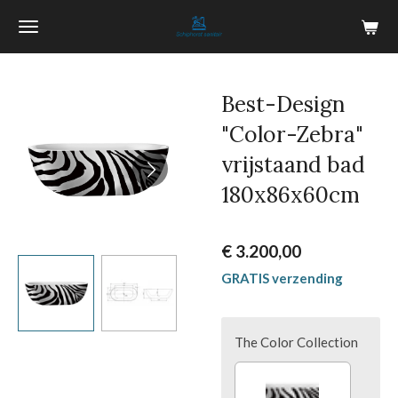
Ga
direct
naar
de
Best-Design
hoofdinhoud
"Color-Zebra"
vrijstaand bad
180x86x60cm
€ 3.200,00
GRATIS verzending
The Color Collection