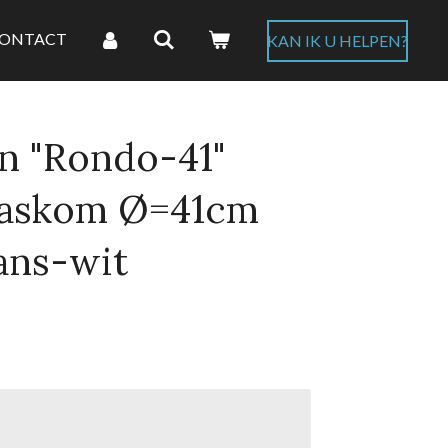
ONTACT
KAN IK U HELPEN?
n "Rondo-41"
askom Ø=41cm
ans-wit