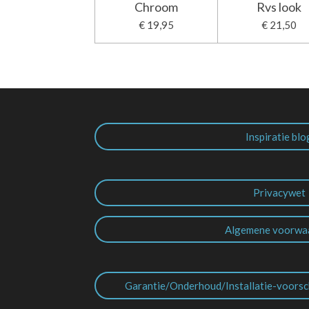
Chroom
Rvs look
€ 19,95
€ 21,50
Inspiratie blo
Privacywet
Algemene voorwa
Garantie/Onderhoud/Installatie-voorsc