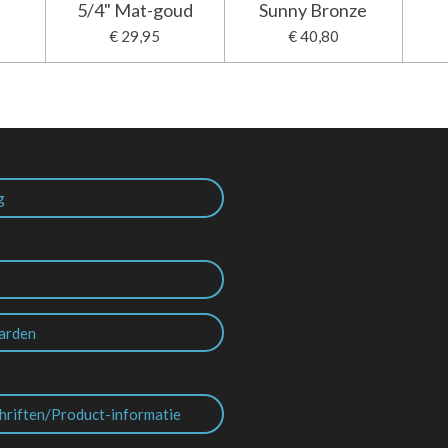
5/4" Mat-goud
Sunny Bronze
€ 29,95
€ 40,80
g
arden
hriften/Product-informatie