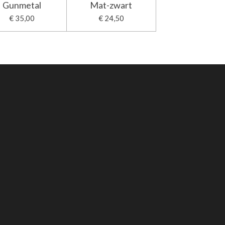
Gunmetal
Mat-zwart
€ 35,00
€ 24,50