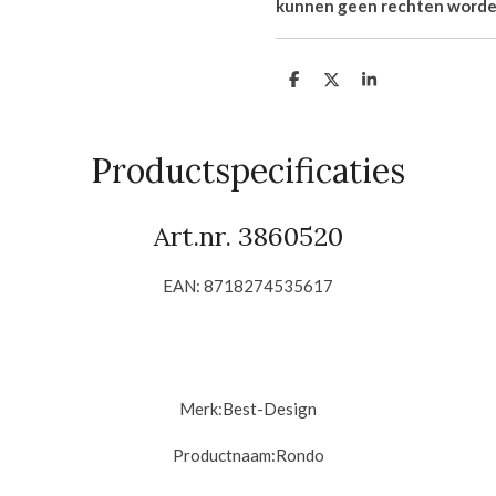
kunnen geen rechten worde
D
D
S
e
e
h
l
e
a
e
l
r
n
e
Productspecificaties
Art.nr. 3860520
EAN: 8718274535617
Merk:
Best-Design
Productnaam:
Rondo