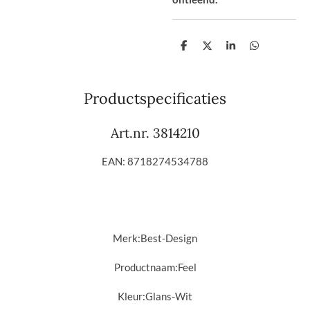
D
D
S
D
e
e
h
e
l
e
a
l
e
l
r
e
n
e
n
Productspecificaties
Art.nr. 3814210
EAN: 8718274534788
Merk:
Best-Design
Productnaam:
Feel
Kleur:
Glans-Wit