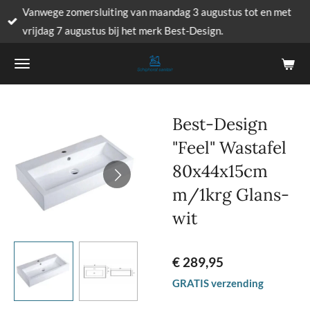
Vanwege zomersluiting van maandag 3 augustus tot en met
Ga
vrijdag 7 augustus bij het merk Best-Design.
direct
naar
de
hoofdinhoud
Best-Design
"Feel" Wastafel
80x44x15cm
m/1krg Glans-
wit
€ 289,95
GRATIS verzending