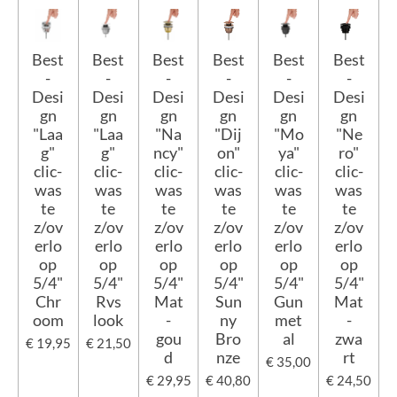
Best
Best
Best
Best
Best
Best
-
-
-
-
-
-
Desi
Desi
Desi
Desi
Desi
Desi
gn
gn
gn
gn
gn
gn
"Laa
"Laa
"Na
"Dij
"Mo
"Ne
g"
g"
ncy"
on"
ya"
ro"
clic-
clic-
clic-
clic-
clic-
clic-
was
was
was
was
was
was
te
te
te
te
te
te
z/ov
z/ov
z/ov
z/ov
z/ov
z/ov
erlo
erlo
erlo
erlo
erlo
erlo
op
op
op
op
op
op
5/4"
5/4"
5/4"
5/4"
5/4"
5/4"
Chr
Rvs
Mat
Sun
Gun
Mat
oom
look
-
ny
met
-
gou
Bro
al
zwa
€ 19,95
€ 21,50
d
nze
rt
€ 35,00
€ 29,95
€ 40,80
€ 24,50