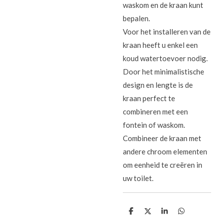
waskom en de kraan kunt
bepalen.
Voor het installeren van de
kraan heeft u enkel een
koud watertoevoer nodig.
Door het minimalistische
design en lengte is de
kraan perfect te
combineren met een
fontein of waskom.
Combineer de kraan met
andere chroom elementen
om eenheid te creëren in
uw toilet.
D
D
S
D
e
e
h
e