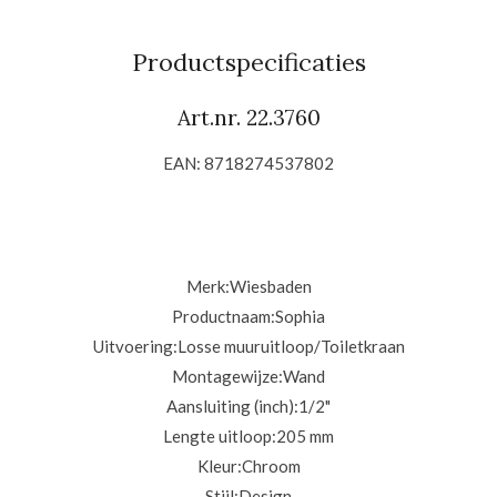
l
e
a
l
e
l
r
e
n
e
n
Productspecificaties
Art.nr. 22.3760
EAN: 8718274537802
Merk:
Wiesbaden
Productnaam:Sophia
Uitvoering:
Losse muuruitloop/Toiletkraan
Montagewijze:
Wand
Aansluiting (inch):
1/2"
Lengte uitloop:205
mm
Kleur:
Chroom
Stijl:
Design