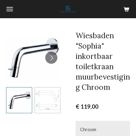
Ga
direct
naar
de
Wiesbaden
hoofdinhoud
"Sophia"
inkortbaar
toiletkraan
muurbevestigin
g Chroom
€ 119,00
Chroom