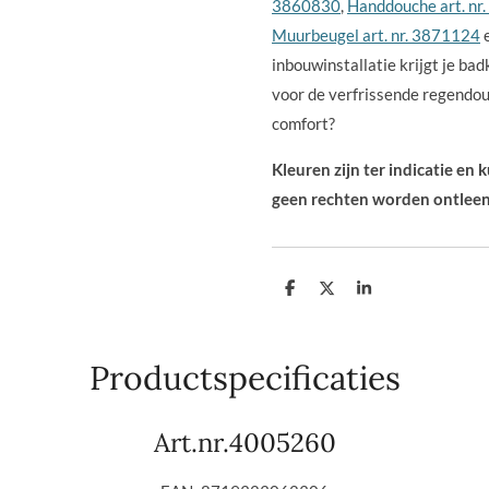
3860830
,
Handdouche art. nr
Muurbeugel art. nr. 3871124
inbouwinstallatie krijgt je bad
voor de verfrissende regendou
comfort?
Kleuren zijn ter indicatie en
geen rechten worden ontleen
D
D
S
e
e
h
l
e
a
e
l
r
n
e
Productspecificaties
Art.nr.4005260