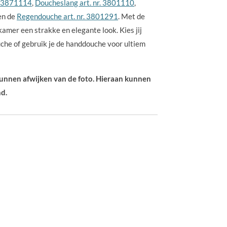
. 3871114
,
Doucheslang art. nr. 3801110
,
en de
Regendouche art. nr. 3801291
. Met de
kamer een strakke en elegante look. Kies jij
che of gebruik je de handdouche voor ultiem
 kunnen afwijken van de foto. Hieraan kunnen
d.