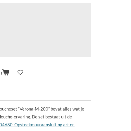
n
ucheset “Verona-M-200” bevat alles wat je
douche-ervaring. De set bestaat uit de
4004680
,
Opsteekmuuraansluiting art nr.