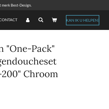
t merk Best-Design.
CONTACT
KAN IK U HELPEN?
n "One-Pack"
gendoucheset
-200" Chroom