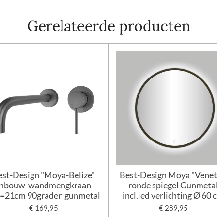
Gerelateerde producten
est-Design "Moya-Belize"
Best-Design Moya "Venet
inbouw-wandmengkraan
ronde spiegel Gunmeta
l=21cm 90graden gunmetal
incl.led verlichting Ø 60 
€ 169,95
€ 289,95