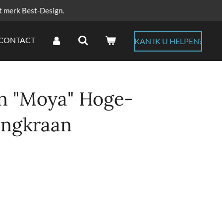
t merk Best-Design.
CONTACT
KAN IK U HELPEN?
n "Moya" Hoge-
engkraan