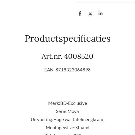
D
D
S
e
e
h
l
e
a
e
l
r
n
e
Productspecificaties
Art.nr. 4008520
EAN: 8719323064898
Merk:
BD-Exclusive
Serie:
Moya
Uitvoering:
Hoge wastafelmengkraan
Montagewijze:
Staand