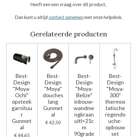
Heeft een een vraag over dit product,
Dan kunt u altijd
contact opnemen
met onze helpdesk.
Gerelateerde producten
Best-
Best-
Best-
Best-
Design
Design
Design
Design
"Moya-
"Moya"
"Moya-
"Moya-
Ochi"
douches
Belize"
300"
opsteek
lang
inbouw-
thermos
garnituu
Gunmet
wandme
tatische
r
al
ngkraan
regendo
Gunmet
uitl=21c
uche-
€ 42,50
al
m
opbouw
90grade
set
€ 44,65