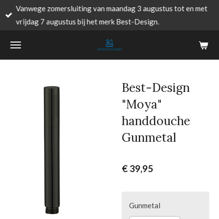
Vanwege zomersluiting van maandag 3 augustus tot en met
Ga
vrijdag 7 augustus bij het merk Best-Design.
direct
naar
de
hoofdinhoud
Best-Design
"Moya"
handdouche
Gunmetal
€ 39,95
Gunmetal