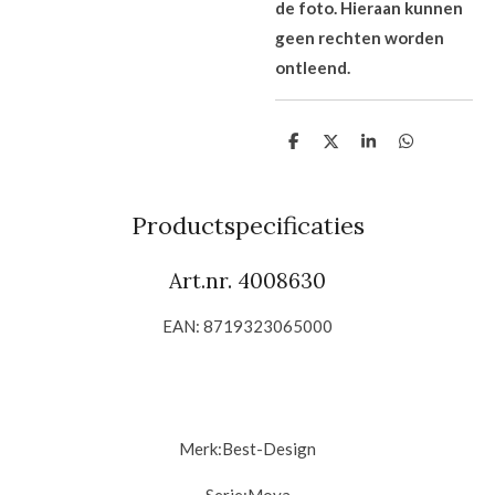
de foto. Hieraan kunnen
geen rechten worden
ontleend.
D
D
S
D
e
e
h
e
l
e
a
l
e
l
r
e
n
e
n
Productspecificaties
Art.nr. 4008630
EAN: 8719323065000
Merk:
Best-Design