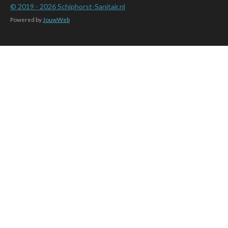
© 2019 - 2026
Schiphorst-Sanitair.nl
Powered by
JouwWeb