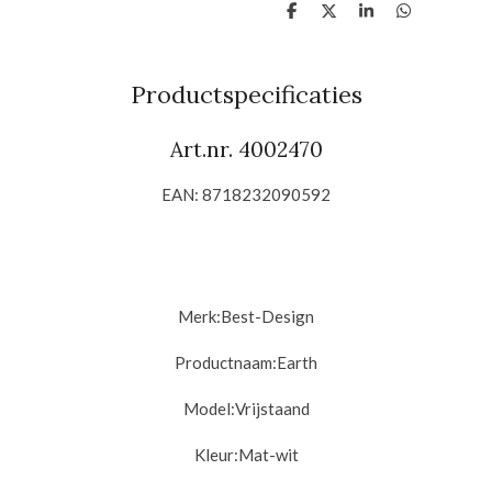
D
D
S
D
e
e
h
e
l
e
a
l
e
l
r
e
n
e
n
Productspecificaties
Art.nr. 4002470
EAN: 8718232090592
Merk:
Best-Design
Productnaam:
Earth
Model:
Vrijstaand
Kleur:
Mat-wit