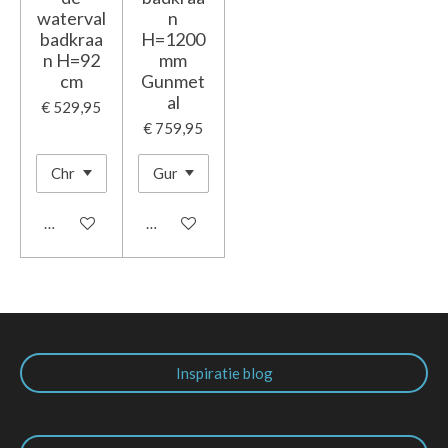
waterval
n
badkraa
H=1200
n H=92
mm
cm
Gunmet
al
€ 529,95
€ 759,95
In winkelwagen
In winkelwagen
Inspiratie blog