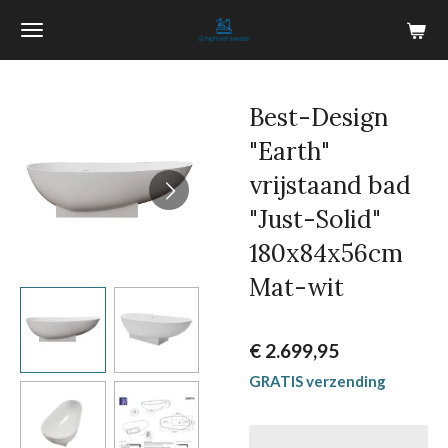
Ga
direct
naar
de
Best-Design
hoofdinhoud
"Earth"
vrijstaand bad
"Just-Solid"
180x84x56cm
Mat-wit
€ 2.699,95
GRATIS verzending