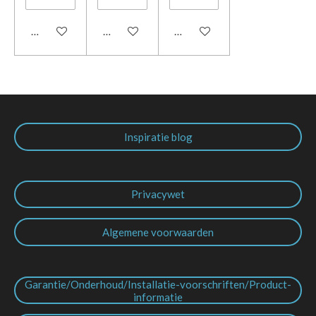
In winkelwagen
In winkelwagen
In winkelwagen
Inspiratie blog
Privacywet
Algemene voorwaarden
Garantie/Onderhoud/Installatie-voorschriften/Product-
informatie