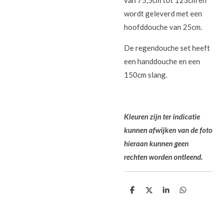
van 75,5cm tot 123cm en
wordt geleverd met een
hoofddouche van 25cm.
De regendouche set heeft
een handdouche en een
150cm slang.
Kleuren zijn ter indicatie
kunnen afwijken van de foto
hieraan kunnen geen
rechten worden ontleend.
D
D
S
D
e
e
h
e
l
e
a
l
e
l
r
e
n
e
n