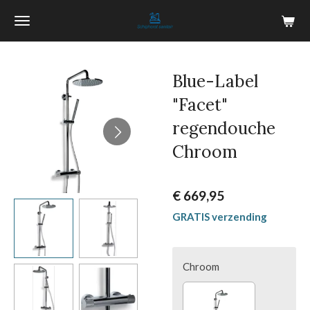
Ga
direct
naar
de
Blue-Label
hoofdinhoud
"Facet"
regendouche
Chroom
€ 669,95
GRATIS verzending
Chroom