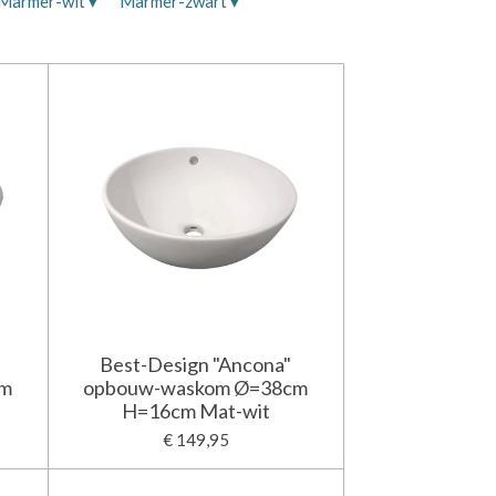
Marmer-wit
▾
Marmer-zwart
▾
Best-Design "Ancona"
cm
opbouw-waskom Ø=38cm
H=16cm Mat-wit
€ 149,95