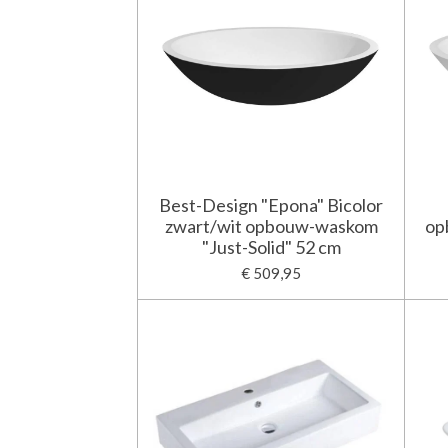
Best-Design "Epona" Bicolor
zwart/wit opbouw-waskom
op
"Just-Solid" 52 cm
€ 509,95