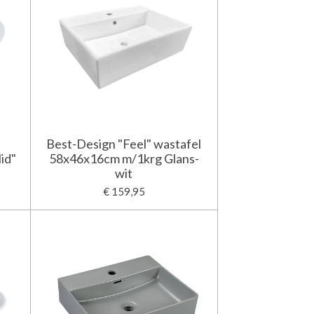
Best-Design "Feel" wastafel
id"
58x46x16cm m/1krg Glans-
wit
€ 159,95