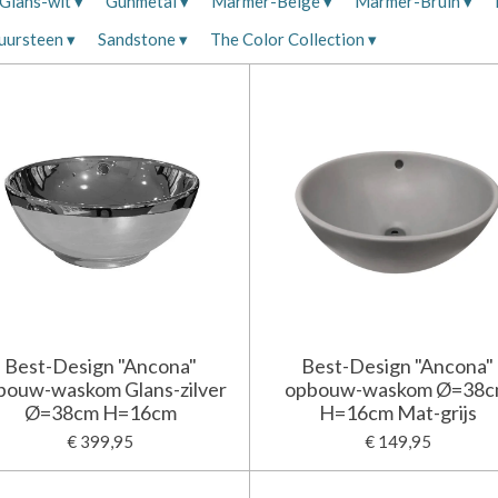
Glans-wit
▾
Gunmetal
▾
Marmer-Beige
▾
Marmer-Bruin
▾
uursteen
▾
Sandstone
▾
The Color Collection
▾
Best-Design "Ancona"
Best-Design "Ancona"
bouw-waskom Glans-zilver
opbouw-waskom Ø=38
Ø=38cm H=16cm
H=16cm Mat-grijs
€ 399,95
€ 149,95