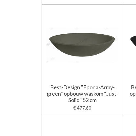
Best-Design "Epona-Army-
B
green" opbouw waskom "Just-
op
Solid" 52 cm
€ 477,60