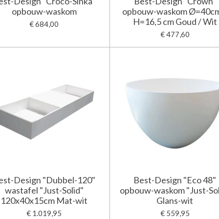
est-Design "Croco-Sinka"
Best-Design "Crown"
opbouw-waskom
opbouw-waskom Ø=40cm
H=16,5 cm Goud / Wit
€ 684,00
€ 477,60
est-Design "Dubbel-120"
Best-Design "Eco 48"
wastafel "Just-Solid"
opbouw-waskom "Just-Sol
120x40x15cm Mat-wit
Glans-wit
€ 1.019,95
€ 559,95