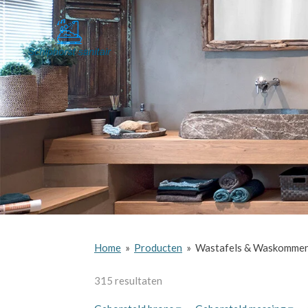
Ga
direct
naar
de
hoofdinhoud
Home
»
Producten
»
Wastafels & Waskomme
315 resultaten