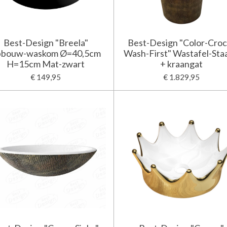
Best-Design "Breela"
Best-Design "Color-Croc
pbouw-waskom Ø=40,5cm
Wash-First" Wastafel-Sta
H=15cm Mat-zwart
+ kraangat
€ 149,95
€ 1.829,95