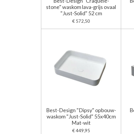
Best-Design "Craquelé-
B
stone" waskom lava-grijs ovaal
"Just-Solid" 52 cm
€ 572,50
Best-Design "Dipsy" opbouw-
B
waskom "Just-Solid" 55x40cm
Mat-wit
€ 449,95