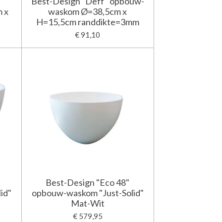
Best-Design "Deff" opbouw-
 x
waskom Ø=38,5cm x
H=15,5cm randdikte=3mm
€ 91,10
Best-Design "Eco 48"
id"
opbouw-waskom "Just-Solid"
Mat-Wit
€ 579,95