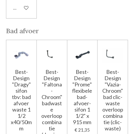
In winkelwagen
Bad afvoer
Best-
Best-
Best-
Best-
Design
Design
Design
Design
"Dragy"
"Faltona
"Prome"
"Vazia-
sifon
-
flexibele
Chroom"
tbv: bad
Chroom"
bad-
bad clic-
afvoer
badwast
afvoer-
waste
waste 1
e
sifon 1
overloop
1/2
overloop
1/2" x
combina
x40/50m
combina
915 mm
tie (clic-
m
tie
waste)
€ 21,35