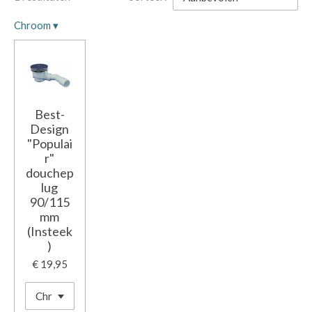
Chroom
▾
Best-
Design
"Populai
r"
douchep
lug
90/115
mm
(Insteek
)
€ 19,95