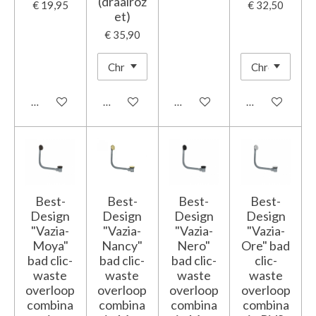
(draairoz
€ 19,95
€ 32,50
et)
€ 35,90
In winkelwagen
In winkelwagen
In winkelwagen
In winkelwage
Best-
Best-
Best-
Best-
Design
Design
Design
Design
"Vazia-
"Vazia-
"Vazia-
"Vazia-
Moya"
Nancy"
Nero"
Ore" bad
bad clic-
bad clic-
bad clic-
clic-
waste
waste
waste
waste
overloop
overloop
overloop
overloop
combina
combina
combina
combina