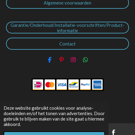
Algemene voorwaarden
Garantie/Onderhoud/Installatie-voorschriften/Product-
informatie
Contact
F
P
I
W
a
i
n
h
c
n
s
a
e
t
t
t
b
e
a
s
o
r
g
A
o
e
r
p
k
s
a
p
t
m
Deze website gebruikt cookies voor analyse-
doeleinden en/of het tonen van advertenties. Door
gebruik te blijven maken van de site gaat u hiermee
© 2019 - 2026
Schiphorst-Sanitair.nl
akkoord.
Powered by
JouwWeb