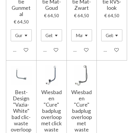
tie
tie Mat-
tie Mat-
tie RVS-
Gunmet
Goud
Zwart
look
al
€ 64,50
€ 64,50
€ 64,50
€ 64,50
In winkelwagen
In winkelwagen
In winkelwagen
In winkelwage
Best-
Wiesbad
Wiesbad
Design
en
en
"Vazia-
"Cure"
"Cure"
White"
badplug
badplug
bad clic-
overloop
overloop
waste
met click
met
overloop
waste
waste